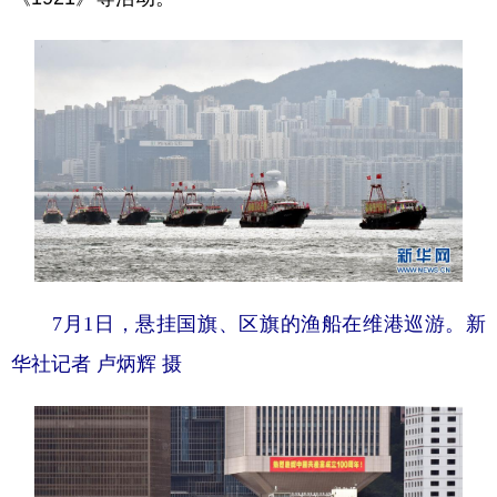
7月1日，悬挂国旗、区旗的渔船在维港巡游。新
华社记者 卢炳辉 摄