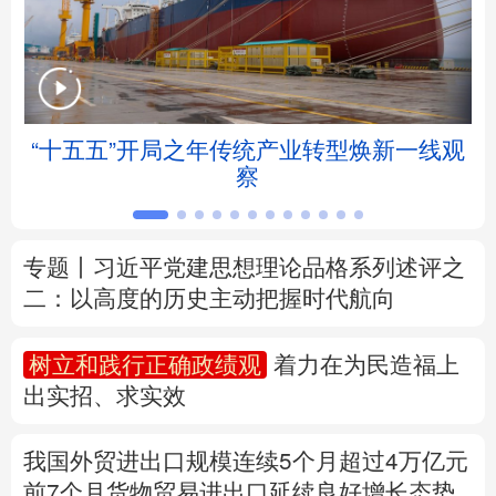
北京
天津
河北
山西
辽宁
吉林
上海
江苏
“十五五”开局之年传统产业转型焕新一线观
浙江
安徽
福建
江西
察
山东
河南
湖北
湖南
专题丨
习近平党建思想理论品格系列述评之
广东
广西
海南
重庆
二：以高度的历史主动把握时代航向
四川
贵州
云南
西藏
树立和践行正确政绩观
着力在为民造福上
陕西
甘肃
青海
宁夏
出实招、求实效
新疆
内蒙古
黑龙江
我国外贸进出口规模连续5个月超过4万亿元
前7个月货物贸易进出口延续良好增长态势