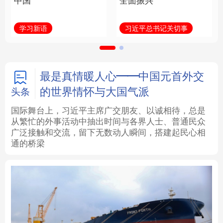
中国
全面振兴
法律
中央文件
金融
汽车
学习新语
习近平总书记关切事
食品
人居
信息化
数字经济
学术中国
乡村振兴
银龄
溯源中国
最是真情暖人心——中国元首外交
的世界情怀与大国气派
头条
城市
旅游
能源
会展
国际舞台上，习近平主席广交朋友、以诚相待，总是
从繁忙的外事活动中抽出时间与各界人士、普通民众
彩票
娱乐
时尚
悦读
广泛接触和交流，留下无数动人瞬间，搭建起民心相
通的桥梁
公益
一带一路
亚太网
上市公司
文化产业
地方频道