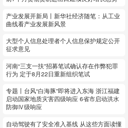
多语种频道
产业发展开新局丨
新华社经济随笔：从工业
曲线看产业发展新风景
English
Español
Français
عربى
Русский язык
日本語
한국어
大型个人信息处理者个人信息保护规定公开
征求意见
Deutsch
Português
河南“三支一扶”招募笔试确认存在作弊犯罪
行为
定于8月22日重新组织笔试
专题丨
台风“白海豚”即将进入东海
浙江福建
启动国家地质灾害四级响应
6省市启动洪水
防御Ⅳ级响应
自动驾驶有了安全准入基线 从这些方面读懂