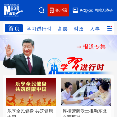
客户端
网站无障碍
PC版本
首页
网站地图
学习进行时
高层
时政
人事
国际
报道专集
学习进行时
高层
时政
人事
国际
财经
网评
港澳
台湾
思客智库
全球连线
教育
科技
科创
量子
体育
文化
书画
健康
军事
乐享全民健身 共筑健康
厚植营商沃土推动东北
访谈
视频
图片
政务