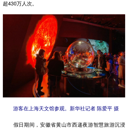
山东
河南
湖北
湖南
超430万人次。
广东
广西
海南
重庆
四川
贵州
云南
西藏
陕西
甘肃
青海
宁夏
新疆
内蒙古
黑龙江
多语种频道
English
Español
Français
عربى
Русский язык
日本語
한국어
Deutsch
Português
游客在上海天文馆参观。新华社记者 陈爱平 摄
假日期间，安徽省黄山市西递夜游智慧旅游沉浸