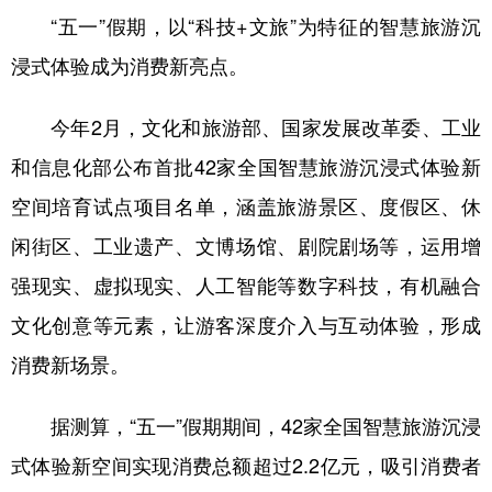
“五一”假期，以“科技+文旅”为特征的智慧旅游沉
学术中国
乡村振兴
银龄
溯源中国
浸式体验成为消费新亮点。
城市
旅游
能源
会展
今年2月，文化和旅游部、国家发展改革委、工业
彩票
娱乐
时尚
悦读
和信息化部公布首批42家全国智慧旅游沉浸式体验新
公益
一带一路
亚太网
上市公司
空间培育试点项目名单，涵盖旅游景区、度假区、休
文化产业
闲街区、工业遗产、文博场馆、剧院剧场等，运用增
强现实、虚拟现实、人工智能等数字科技，有机融合
地方频道
文化创意等元素，让游客深度介入与互动体验，形成
北京
天津
河北
山西
消费新场景。
辽宁
吉林
上海
江苏
据测算，“五一”假期期间，42家全国智慧旅游沉浸
浙江
安徽
福建
江西
式体验新空间实现消费总额超过2.2亿元，吸引消费者