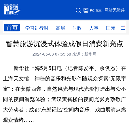
手机版
网站无障碍
PC版本
网站地图
首页
学习进行时
高层
时政
人事
国际
财
智慧旅游沉浸式体验成假日消费新亮点
学习进行时
高层
时政
人事
2024-05-06 07:55:58
来源：新华网
国际
财经
网评
港澳
新华社上海5月5日电（记者陈爱平、余俊杰）在
台湾
思客智库
全球连线
教育
上海天文馆，神秘的音乐和光影伴随观众探索“无限宇
科技
科创
量子
体育
宙”；在安徽西递，自然风光与现代光影打造出与众不
文化
书画
健康
军事
同的夜间游览体验；武汉黄鹤楼的夜间光影秀致敬广
访谈
视频
图片
政务
大劳动者；成都“东郊记忆”空间内音乐、戏曲展演点燃
法律
中央文件
金融
汽车
观众情绪……
食品
人居
信息化
数字经济