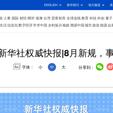
ENGLISH
新华报刊
地方频道
承
政
人事
国际
财经
网评
港澳
台湾
思客智库
全球连线
教育
科技
科创
量子
生活
信息化
数字经济
学术中国
乡村振兴
银龄
溯源中国
城市
旅游
能源
会
新华社权威快报|8月新规，
字体：
小
中
大
分享到：