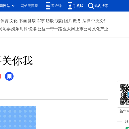
建网站
网站无障碍
客户端
手机版
站内搜索
体育
文化
书画
健康
军事
访谈
视频
图片
政务
法律
中央文件
展
彩票
娱乐
时尚
悦读
公益
一带一路
亚太网
上市公司
文化产业
事关你我