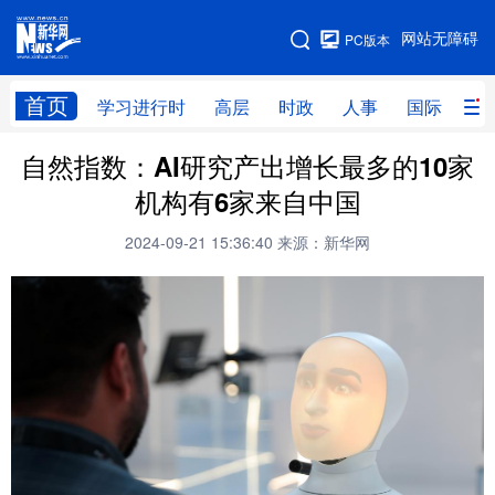
手机版
网站无障碍
PC版本
网站地图
首页
学习进行时
高层
时政
人事
国际
财
自然指数：AI研究产出增长最多的10家
学习进行时
高层
时政
人事
机构有6家来自中国
国际
财经
网评
港澳
2024-09-21 15:36:40
来源：新华网
台湾
思客智库
全球连线
教育
科技
科创
量子
体育
文化
书画
健康
军事
访谈
视频
图片
政务
法律
中央文件
金融
汽车
食品
人居
信息化
数字经济