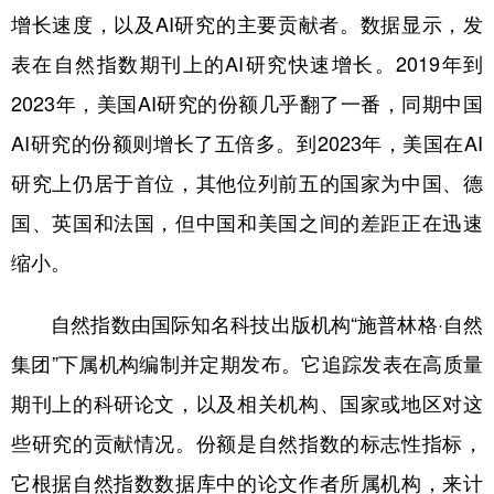
山东
河南
湖北
湖南
增长速度，以及AI研究的主要贡献者。数据显示，发
广东
广西
海南
重庆
表在自然指数期刊上的AI研究快速增长。2019年到
四川
贵州
云南
西藏
2023年，美国AI研究的份额几乎翻了一番，同期中国
AI研究的份额则增长了五倍多。到2023年，美国在AI
陕西
甘肃
青海
宁夏
研究上仍居于首位，其他位列前五的国家为中国、德
新疆
内蒙古
黑龙江
国、英国和法国，但中国和美国之间的差距正在迅速
缩小。
多语种频道
English
Español
Français
عربى
自然指数由国际知名科技出版机构“施普林格·自然
集团”下属机构编制并定期发布。它追踪发表在高质量
Русский язык
日本語
한국어
期刊上的科研论文，以及相关机构、国家或地区对这
Deutsch
Português
些研究的贡献情况。份额是自然指数的标志性指标，
它根据自然指数数据库中的论文作者所属机构，来计