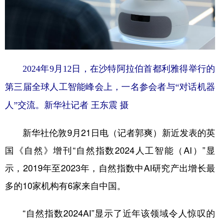
学术中国
乡村振兴
银龄
溯源中国
城市
旅游
能源
会展
彩票
娱乐
时尚
悦读
2024年9月12日，在沙特阿拉伯首都利雅得举行的
公益
一带一路
亚太网
上市公司
第三届全球人工智能峰会上，一名参会者与“对话机器
文化产业
人”交流。新华社记者 王东震 摄
新华社伦敦9月21日电（记者郭爽）新近发表的英
地方频道
国《自然》增刊“自然指数2024人工智能（AI）”显
北京
天津
河北
山西
示，2019年至2023年，自然指数中AI研究产出增长最
辽宁
吉林
上海
江苏
多的10家机构有6家来自中国。
浙江
安徽
福建
江西
“自然指数2024AI”显示了近年该领域令人惊叹的