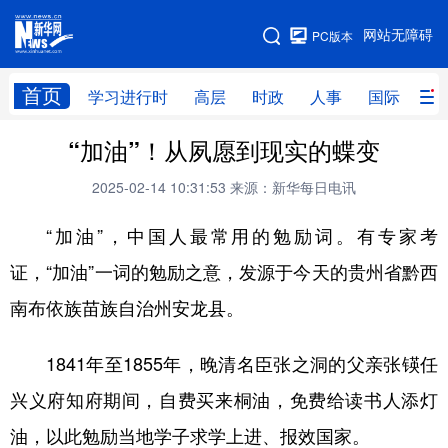
手机版
网站无障碍
PC版本
网站地图
首页
学习进行时
高层
时政
人事
国际
财
“加油”！从夙愿到现实的蝶变
学习进行时
高层
时政
人事
2025-02-14 10:31:53
来源：新华每日电讯
国际
财经
网评
港澳
“加油”，中国人最常用的勉励词。有专家考
台湾
思客智库
全球连线
教育
证，“加油”一词的勉励之意，发源于今天的贵州省黔西
科技
科创
量子
体育
南布依族苗族自治州安龙县。
文化
书画
健康
军事
访谈
视频
图片
政务
1841年至1855年，晚清名臣张之洞的父亲张锳任
兴义府知府期间，自费买来桐油，免费给读书人添灯
法律
中央文件
金融
汽车
油，以此勉励当地学子求学上进、报效国家。
食品
人居
信息化
数字经济