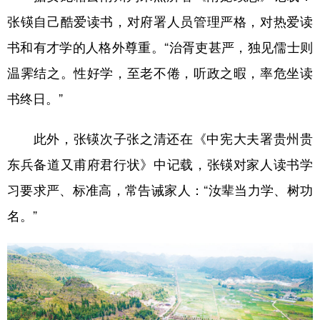
张锳自己酷爱读书，对府署人员管理严格，对热爱读
书和有才学的人格外尊重。“治胥吏甚严，独见儒士则
温霁结之。性好学，至老不倦，听政之暇，率危坐读
书终日。”
此外，张锳次子张之清还在《中宪大夫署贵州贵
东兵备道又甫府君行状》中记载，张锳对家人读书学
习要求严、标准高，常告诫家人：“汝辈当力学、树功
名。”