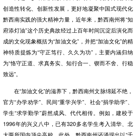
创造性转化、创新性发展，更好地凝聚中国式现代化
黔西南实践的强大精神力量，近年来，黔西南州将“知
府添灯油”这个历史典故经过上百年时间沉淀后演化而
成的文化现象概括为“加油文化”，并把“加油文化”的精
神特质提炼为“守正笃行、久久为功”，主要内涵归纳
为“恪守正道、求真务实、知行合一、锲而不舍、行稳
致远”。
在“加油文化”的滋养下，黔西南州文脉绵延不绝，
官方“办学劝学”、民间“重学兴学”、社会“捐学助学”、
学生“求学勤学”蔚然成风、代代相传。例如，建校于
1996年的兴义八中，已有320多名学生考入清华、北
大两所国内顶尖高校。此外，黔西南州还涌现出以“千