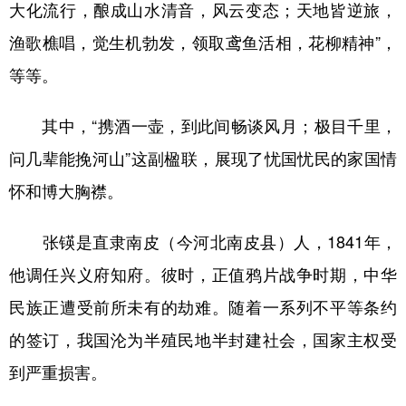
大化流行，酿成山水清音，风云变态；天地皆逆旅，
渔歌樵唱，觉生机勃发，领取鸢鱼活相，花柳精神”，
等等。
其中，“携酒一壶，到此间畅谈风月；极目千里，
问几辈能挽河山”这副楹联，展现了忧国忧民的家国情
怀和博大胸襟。
张锳是直隶南皮（今河北南皮县）人，1841年，
他调任兴义府知府。彼时，正值鸦片战争时期，中华
民族正遭受前所未有的劫难。随着一系列不平等条约
的签订，我国沦为半殖民地半封建社会，国家主权受
到严重损害。