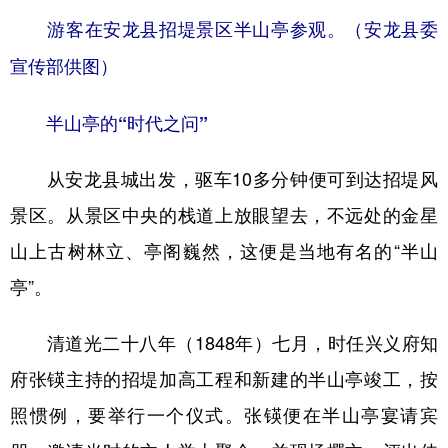
山东
河南
湖北
湖南
游客在安龙县招堤景区半山亭参观。（安龙县委
广东
广西
海南
重庆
宣传部供图）
四川
贵州
云南
西藏
半山亭的“时代之问”
陕西
甘肃
青海
宁夏
新疆
内蒙古
黑龙江
从安龙县城出发，驱车10多分钟便可到达招堤风
景区。从景区中央的栈道上放眼望去，不远处的金星
多语种频道
山上古树林立、亭阁巍然，这便是当地有名的“半山
亭”。
English
Español
Français
عربى
Русский язык
日本語
한국어
清道光二十八年（1848年）七月，时任兴义府知
Deutsch
Português
府张锳主持的招堤加高工程和新建的半山亭竣工，按
照惯例，要举行一个仪式。张锳便在半山亭宴请宾