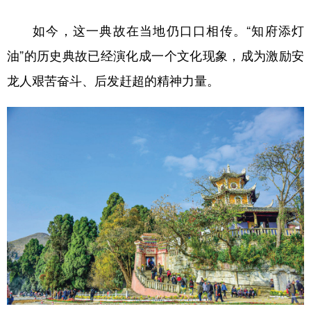
学术中国
乡村振兴
银龄
溯源中国
如今，这一典故在当地仍口口相传。“知府添灯
油”的历史典故已经演化成一个文化现象，成为激励安
城市
旅游
能源
会展
龙人艰苦奋斗、后发赶超的精神力量。
彩票
娱乐
时尚
悦读
公益
一带一路
亚太网
上市公司
文化产业
地方频道
北京
天津
河北
山西
辽宁
吉林
上海
江苏
浙江
安徽
福建
江西