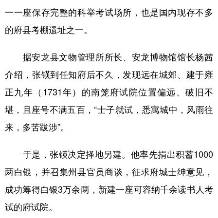
一一座保存完整的科举考试场所，也是国内现存不多
的府县考棚遗址之一。
据安龙县文物管理所所长、安龙博物馆馆长杨茜
介绍，张锳到任知府后不久，发现远在城郊、建于雍
正九年（1731年）的南笼府试院位置偏远、破旧不
堪，且座号不满五百，“士子就试，悉寓城中，风雨往
来，多苦跋涉”。
于是，张锳决定择地另建。他率先捐出积蓄1000
两白银，并召集州县官员商谈，征求府城士绅意见，
成功筹得白银3万余两，新建一座可容纳千余读书人考
试的府试院。