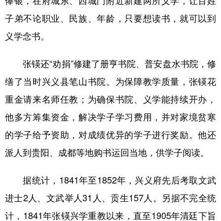
俸银，在府城东、西城门附近新建两所义学，让百姓
子弟不论职业、民族、年龄，只要想读书，就可以到
义学念书。
张锳还“劝捐”修建了册亨书院、普安盘水书院，修
缮了当时兴义县笔山书院。为保障教学质量，张锳花
重金请来名师任教；为确保书院、义学能持续开办，
他多方筹集资金，解决学子学习费用，并对家境贫寒
的学子给予资助，对成绩优异的学子进行奖励。他还
派人到贵阳、成都等地购书运回当地，供学子阅读。
据统计，1841年至1852年，兴义府先后考取文武
进士2人、文武举人31人、贡生157人。另据不完全统
计，1841年张锳兴学重教以来，直至1905年清廷下旨