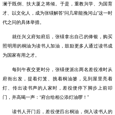
澜于既倒、扶大厦之将倾。于是，重教兴学、为国育
才、以文化人，成为张锳解答“问几辈能挽河山”这一时
代之问的具体举措。
就任兴义府知府后，张锳拿出自己的俸银，购买
照明用的桐油为读书人加油，鼓励更多人通过读书成
为国家有用之才。
每到午夜交更时分，张锳便派出两名差役准时从
府衙出发，提着灯笼、挑着桐油篓，见到屋里亮着
灯、传出读书声的人家时，差役便停下脚步上前叩
门，并高喝一声：“府台给相公添灯油啰！”
读书人开门后，差役便舀出桐油，倒入读书人的