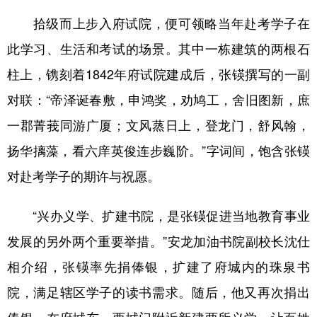
拾级而上步入府试院，便可领略当年赴考学子在
此学习、生活和考试的场景。其中一栋建筑的两根石
柱上，镌刻着1842年府试院建成后，张锳撰写的一副
对联：“帝泽诞春敷，申鸿奖，劝鸠工，舍旧图新，庶
一郡菁莪同游广厦；文风蒸日上，登龙门，舒风翰，
扬华摛藻，看六庠英俊连步巍阶。”字词间，饱含张锳
对赴考学子的期许与祝愿。
“兴办义学、扩建书院，是张锳促进当地教育事业
发展的另外两个重要举措。”安龙加油书院副校长沈仕
相介绍，张锳率先捐俸银，扩建了府城内的珠泉书
院，满足辖区学子的读书需求。随后，他又再次捐出