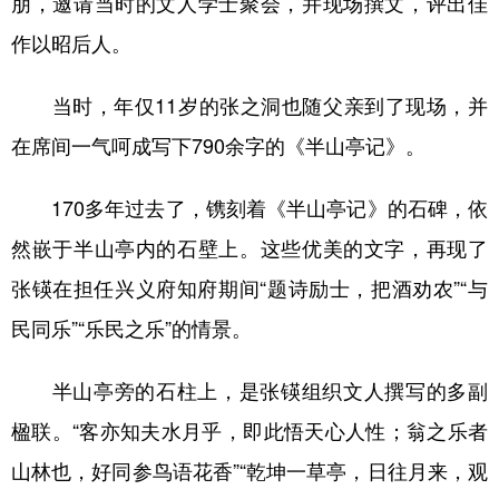
朋，邀请当时的文人学士聚会，并现场撰文，评出佳
作以昭后人。
当时，年仅11岁的张之洞也随父亲到了现场，并
在席间一气呵成写下790余字的《半山亭记》。
170多年过去了，镌刻着《半山亭记》的石碑，依
然嵌于半山亭内的石壁上。这些优美的文字，再现了
张锳在担任兴义府知府期间“题诗励士，把酒劝农”“与
民同乐”“乐民之乐”的情景。
半山亭旁的石柱上，是张锳组织文人撰写的多副
楹联。“客亦知夫水月乎，即此悟天心人性；翁之乐者
山林也，好同参鸟语花香”“乾坤一草亭，日往月来，观