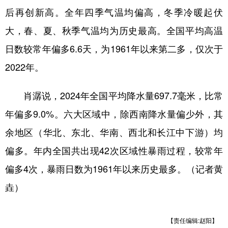
后再创新高。全年四季气温均偏高，冬季冷暖起伏
学术中国
乡村振兴
银龄
溯源中国
大，春、夏、秋季气温均为历史最高。全国平均高温
城市
旅游
能源
会展
日数较常年偏多6.6天，为1961年以来第二多，仅次于
彩票
娱乐
时尚
悦读
2022年。
公益
一带一路
亚太网
上市公司
肖潺说，2024年全国平均降水量697.7毫米，比常
文化产业
年偏多9.0%。六大区域中，除西南降水量偏少外，其
余地区（华北、东北、华南、西北和长江中下游）均
地方频道
偏多。年内全国共出现42次区域性暴雨过程，较常年
北京
天津
河北
山西
偏多4次，暴雨日数为1961年以来历史最多。（记者黄
垚）
辽宁
吉林
上海
江苏
浙江
安徽
福建
江西
【责任编辑:赵阳】