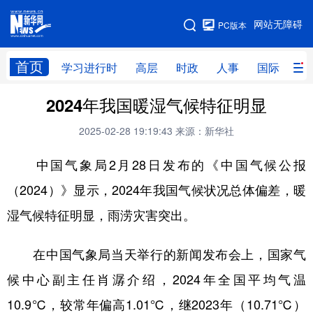
手机版
网站无障碍
PC版本
网站地图
首页
学习进行时
高层
时政
人事
国际
财
2024年我国暖湿气候特征明显
学习进行时
高层
时政
人事
2025-02-28 19:19:43
来源：新华社
国际
财经
网评
港澳
中国气象局2月28日发布的《中国气候公报
台湾
思客智库
全球连线
教育
（2024）》显示，2024年我国气候状况总体偏差，暖
科技
科创
量子
体育
湿气候特征明显，雨涝灾害突出。
文化
书画
健康
军事
访谈
视频
图片
政务
在中国气象局当天举行的新闻发布会上，国家气
候中心副主任肖潺介绍，2024年全国平均气温
法律
中央文件
金融
汽车
10.9℃，较常年偏高1.01℃，继2023年（10.71℃）
食品
人居
信息化
数字经济