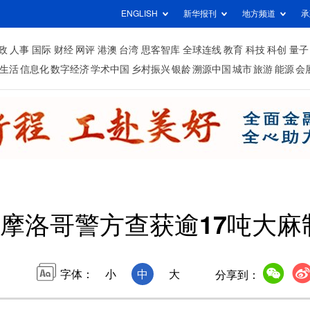
ENGLISH
新华报刊
地方频道
承
政
人事
国际
财经
网评
港澳
台湾
思客智库
全球连线
教育
科技
科创
量子
生活
信息化
数字经济
学术中国
乡村振兴
银龄
溯源中国
城市
旅游
能源
会
摩洛哥警方查获逾17吨大麻
字体：
小
中
大
分享到：