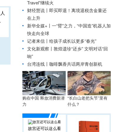
Travel”继续火
财经慧说丨即买即退！离境退税含金量还
在上升
人
新华全媒+丨
一“臂”之力，“中国造”机器人加
快走向全球
记者来信丨给孩子成长以更多“春光”
文化新观察丨敦煌遗珍“还乡” 文明对话“回
响”
台湾连线丨
咖啡飘香共话两岸青创新机
购在中国 释放消费新潜
“长白山老把头节”里有
力
什么？
故宫还可以这么看