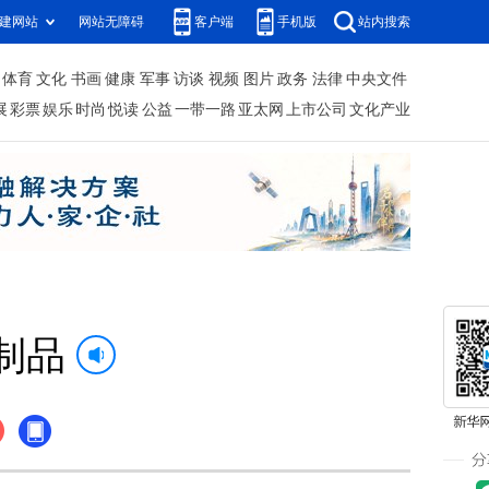
建网站
网站无障碍
客户端
手机版
站内搜索
体育
文化
书画
健康
军事
访谈
视频
图片
政务
法律
中央文件
展
彩票
娱乐
时尚
悦读
公益
一带一路
亚太网
上市公司
文化产业
制品