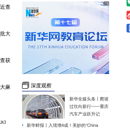
附近查
批大
。
查获
深度观察
大麻
新华全媒头条丨
爬坡
过坎向新行——重庆
汽车产业跃升记
成岚】
新华鲜报丨入境增4成！美妙的“China