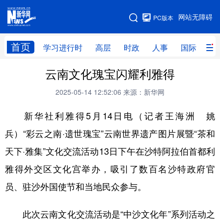
手机版
网站无障碍
PC版本
网站地图
首页
学习进行时
高层
时政
人事
国际
财
云南文化瑰宝闪耀利雅得
学习进行时
高层
时政
人事
2025-05-14 12:52:06
来源：新华网
国际
财经
网评
港澳
新华社利雅得5月14日电（记者王海洲 姚
台湾
思客智库
全球连线
教育
兵）“彩云之南·遗世瑰宝”云南世界遗产图片展暨“茶和
科技
科创
量子
体育
天下·雅集”文化交流活动13日下午在沙特阿拉伯首都利
文化
书画
健康
军事
雅得外交区文化宫举办，吸引了数百名沙特政府官
访谈
视频
图片
政务
员、驻沙外国使节和当地民众参与。
法律
中央文件
金融
汽车
此次云南文化交流活动是“中沙文化年”系列活动之
食品
人居
信息化
数字经济