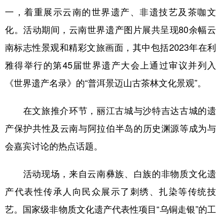
一，着重展示云南的世界遗产、非遗技艺及茶咖文
学术中国
乡村振兴
银龄
溯源中国
化。活动期间，云南世界遗产图片展共呈现80余幅云
城市
旅游
能源
会展
南标志性景观和精彩文旅画面，其中包括2023年在利
彩票
娱乐
时尚
悦读
雅得举行的第45届世界遗产大会上通过审议并列入
公益
一带一路
亚太网
上市公司
《世界遗产名录》的“普洱景迈山古茶林文化景观”。
文化产业
在文旅推介环节，丽江古城与沙特吉达古城的遗
产保护共性及云南与阿拉伯半岛的历史渊源等成为与
地方频道
会嘉宾讨论的热点话题。
北京
天津
河北
山西
活动现场，来自云南彝族、白族的非物质文化遗
辽宁
吉林
上海
江苏
产代表性传承人向民众展示了刺绣、扎染等传统技
浙江
安徽
福建
江西
艺。国家级非物质文化遗产代表性项目“乌铜走银”的工