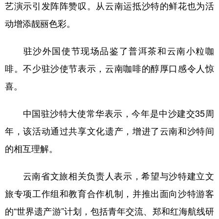
山东
河南
湖北
湖南
艺演示引发阵阵赞叹。从云南运抵沙特的鲜花也为活
动增添靓丽色彩。
广东
广西
海南
重庆
四川
贵州
云南
西藏
驻沙外国使节现场品鉴了普洱茶和云南小粒咖
陕西
甘肃
青海
宁夏
啡。不少驻沙使节表示，云南咖啡的醇厚口感令人惊
新疆
内蒙古
黑龙江
喜。
中国驻沙特大使常华表示，今年是中沙建交35周
多语种频道
年，该活动通过共享文化遗产，增进了云南和沙特间
English
Español
Français
عربى
的相互理解。
Русский язык
日本語
한국어
云南省文旅相关负责人表示，希望与沙特建立文
Deutsch
Português
旅专项工作组和教育合作机制，并推出面向沙特游客
的“世界遗产游”计划，包括青年交流、郑和红海航线研