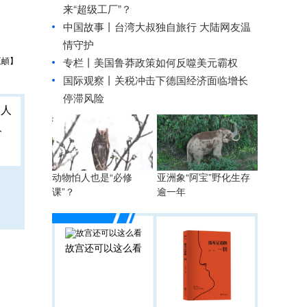
来“超级工厂”？
中国故事丨台湾大叔独自旅行 大陆网友温
情守护
王頔】
专栏丨美国鲁莽政策如何反噬美元霸权
国际观察丨
关税冲击下德国经济面临增长
停滞风险
人
动物怕人也是“必修
亚洲象“阿宝”野化生存
课”？
逾一年
故宫还可以这么看