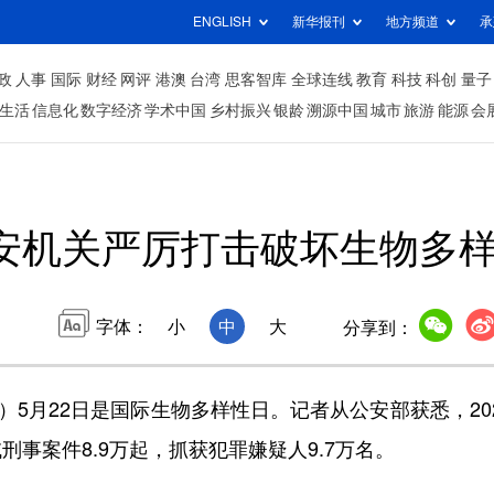
ENGLISH
新华报刊
地方频道
承
政
人事
国际
财经
网评
港澳
台湾
思客智库
全球连线
教育
科技
科创
量子
生活
信息化
数字经济
学术中国
乡村振兴
银龄
溯源中国
城市
旅游
能源
会
安机关严厉打击破坏生物多
字体：
小
中
大
分享到：
5月22日是国际生物多样性日。记者从公安部获悉，20
事案件8.9万起，抓获犯罪嫌疑人9.7万名。