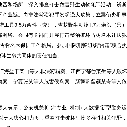
区和场所，深入排查打击危害野生动物犯罪活动，斩断
下产业链。向非法狩猎犯罪发起强大攻势，立案侦办刑事
狩猎工具3.5万余件（套），查获野生动物1.7万余头（只
罪网络。会同有关部门开展打击整治破坏古树名木违法犯
的古树名木保护工作格局。参加国际刑警组织“雷霆”联合
地球生命共同体的责任担当。
海盐于某山等人非法狩猎案、江西宁都曾某生等人破坏
物案、宁夏张某等人危害候鸟案、新疆巩留颜某奇等人危
表示，公安机关将以“专业+机制+大数据”新型警务运
作，以更大决心和力度，重拳打击破坏生物多样性相关犯罪