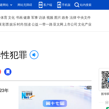
建网站
网站无障碍
客户端
手机版
站内搜索
体育
文化
书画
健康
军事
访谈
视频
图片
政务
法律
中央文件
展
彩票
娱乐
时尚
悦读
公益
一带一路
亚太网
上市公司
文化产业
样性犯罪
23年