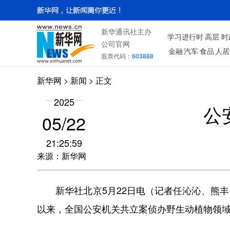
新华通讯社主办
学习进行时
高层
时
公司官网
金融
汽车
食品
人居
股票代码：
603888
新华网
>
新闻
> 正文
2025
公
05/22
21:25:59
来源：新华网
新华社北京5月22日电（记者任沁沁、熊丰）
以来，全国公安机关共立案侦办野生动植物领域刑