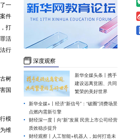
了一
案件
），打
罪活
执法行
深度观察
新华全媒头条丨
携手
古树
建设远离贫困、共同
害国
繁荣的美好世界
新华全媒+丨
经济“新信号”：“破圈”消费场景
点燃内需新引擎
行模
财经深一度丨向“新”发展 民营上市公司经营
质效稳步提升
，为维
财经观察丨
人工智能+机器人，如何打造未