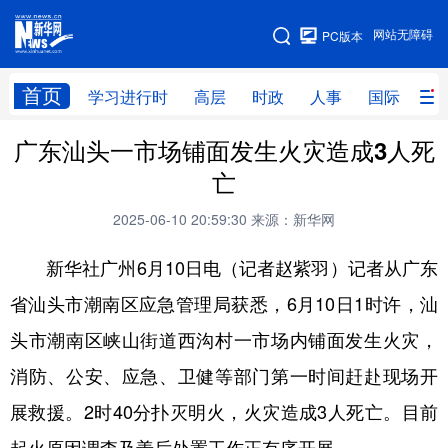
手机版
网站无障碍
PC版本
网站地图
首页
学习进行时
高层
时政
人事
国际
财
广东汕头一市场铺面发生火灾造成3人死
学习进行时
高层
时政
人事
亡
国际
财经
网评
港澳
2025-06-10 20:59:30
来源：新华网
台湾
思客智库
全球连线
教育
新华社广州6月10日电（记者赵紫羽）记者从广东
科技
科创
量子
体育
省汕头市潮南区应急管理局获悉，6月10日1时许，汕
文化
书画
健康
军事
头市潮南区峡山街道西沟村一市场内铺面发生火灾，
访谈
视频
图片
政务
消防、公安、应急、卫健等部门第一时间赶赴现场开
法律
中央文件
金融
汽车
展救援。2时40分扑灭明火，火灾造成3人死亡。目前
食品
人居
信息化
数字经济