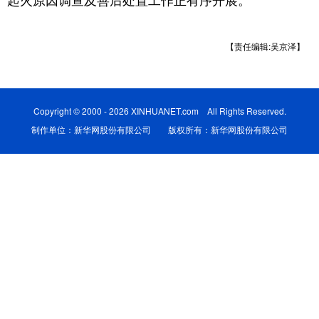
起火原因调查及善后处置工作正有序开展。
学术中国
乡村振兴
银龄
溯源中国
【责任编辑:吴京泽】
城市
旅游
能源
会展
彩票
娱乐
时尚
悦读
Copyright © 2000 - 2026 XINHUANET.com All Rights Reserved.
公益
一带一路
亚太网
上市公司
制作单位：新华网股份有限公司 版权所有：新华网股份有限公司
文化产业
地方频道
北京
天津
河北
山西
辽宁
吉林
上海
江苏
浙江
安徽
福建
江西