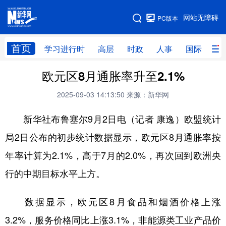
手机版
网站无障碍
PC版本
网站地图
首页
学习进行时
高层
时政
人事
国际
财
欧元区8月通胀率升至2.1%
学习进行时
高层
时政
人事
2025-09-03 14:13:50
来源：新华网
国际
财经
网评
港澳
新华社布鲁塞尔9月2日电（记者 康逸）欧盟统计
台湾
思客智库
全球连线
教育
局2日公布的初步统计数据显示，欧元区8月通胀率按
科技
科创
量子
体育
年率计算为2.1%，高于7月的2.0%，再次回到欧洲央
文化
书画
健康
军事
行的中期目标水平上方。
访谈
视频
图片
政务
数据显示，欧元区8月食品和烟酒价格上涨
法律
中央文件
金融
汽车
3.2%，服务价格同比上涨3.1%，非能源类工业产品价
食品
人居
信息化
数字经济