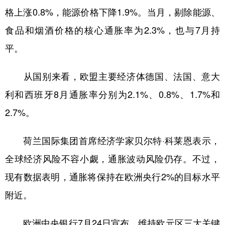
格上涨0.8%，能源价格下降1.9%。当月，剔除能源、
学术中国
乡村振兴
银龄
溯源中国
食品和烟酒价格的核心通胀率为2.3%，也与7月持
城市
旅游
能源
会展
平。
彩票
娱乐
时尚
悦读
从国别来看，欧盟主要经济体德国、法国、意大
公益
一带一路
亚太网
上市公司
利和西班牙8月通胀率分别为2.1%、0.8%、1.7%和
文化产业
2.7%。
荷兰国际集团首席经济学家贝尔特·科莱恩表示，
地方频道
全球经济风险不容小觑，通胀波动风险仍存。不过，
北京
天津
河北
山西
现有数据表明，通胀将保持在欧洲央行2%的目标水平
辽宁
吉林
上海
江苏
附近。
浙江
安徽
福建
江西
欧洲中央银行7月24日宣布，维持欧元区三大关键