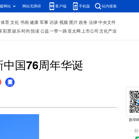
建网站
网站无障碍
客户端
手机版
站内搜索
体育
文化
书画
健康
军事
访谈
视频
图片
政务
法律
中央文件
展
彩票
娱乐
时尚
悦读
公益
一带一路
亚太网
上市公司
文化产业
中国76周年华诞