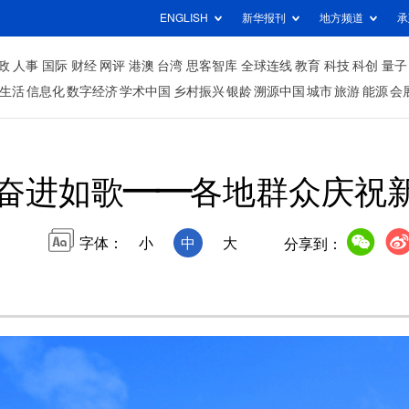
ENGLISH
新华报刊
地方频道
承
政
人事
国际
财经
网评
港澳
台湾
思客智库
全球连线
教育
科技
科创
量子
生活
信息化
数字经济
学术中国
乡村振兴
银龄
溯源中国
城市
旅游
能源
会
 奋进如歌——各地群众庆祝新
字体：
小
中
大
分享到：