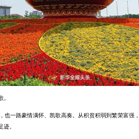
歌。
，也一路豪情满怀、凯歌高奏。从积贫积弱到繁荣富强
足迹。