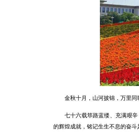
金秋十月，山河披锦，万里同
七十六载筚路蓝缕、充满艰辛
的辉煌成就，铭记生生不息的奋斗