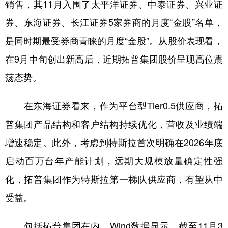
山东
河南
湖北
湖南
销售，其11月入围了太平洋证券、中泰证券、兴业证
券、东海证券、长江证券5家券商的月度“金股”名单，
广东
广西
海南
重庆
是同时期最受券商青睐的月度“金股”。从股价表现看，
四川
贵州
云南
西藏
在9月中旬创出新高后，近期拓普集团股价呈现高位震
陕西
甘肃
青海
宁夏
荡态势。
新疆
内蒙古
黑龙江
在东海证券看来，作为平台型Tier0.5供应商，拓
普集团产品结构和客户结构持续优化，营收及业绩端
多语种频道
增速稳定。此外，考虑到特斯拉首次明确在2026年底
English
Español
Français
عربى
启动百万台年产能计划，远期大规模放量确定性强
Русский язык
日本語
한국어
化，拓普集团作为特斯拉第一梯队供应商，有望从中
Deutsch
Português
受益。
包括拓普集团在内，Wind数据显示，截至11月3