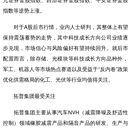
元证券金股指数、西部证券金股指数、平安证券金股
指数等逆势上涨。
学术中国
乡村振兴
银龄
溯源中国
城市
旅游
能源
会展
对于A股后市行情，业内人士研判，其整体上有望
彩票
娱乐
时尚
悦读
保持震荡蓄势的走势，其中科技成长方向公司业绩逐
步兑现，市场信心与风险偏好有望持续回升。就后市
公益
一带一路
亚太网
上市公司
配置而言，除存储、光模块等科技成长方向品种外，
文化产业
军工、机器人等市场热点赛道以及受益于“反内卷”政策
优化供需格局的化工、光伏等行业均值得关注。
地方频道
拓普集团最受关注
北京
天津
河北
山西
辽宁
吉林
上海
江苏
拓普集团主要从事汽车NVH（减震降噪及舒适性
浙江
安徽
福建
江西
控制）领域橡胶减震产品和隔音产品的研发、生产与