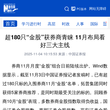
手机版
网站无障碍
PC版本
网站地图
首页
学习进行时
高层
时政
人事
国际
财
超180只“金股”获券商青睐 11月布局看
学习进行时
高层
时政
人事
好三大主线
国际
财经
网评
港澳
2025-11-04 10:15:53
来源：中国证券报
台湾
思客智库
全球连线
教育
券商11月月度“金股”组合日前陆续出炉。Wind数
科技
科创
量子
体育
据显示，截至11月3日中国证券报记者发稿时，已有超
文化
书画
健康
军事
过180只标的入围券商11月“金股”名单，拓普集团同时
访谈
视频
图片
政务
获得5家券商推荐，是同时期最受关注的标的。回顾券
法律
中央文件
金融
汽车
商10月“金股”表现，多数券商金股指数取得负收益，国
食品
人居
信息化
数字经济