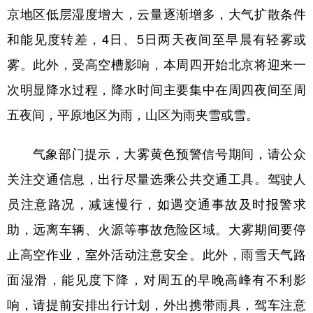
京地区低层湿度增大，云量逐渐增多，大气扩散条件
学术中国
乡村振兴
银龄
溯源中国
和能见度转差，4日、5日两天夜间至早晨有轻雾或
城市
旅游
能源
会展
雾。此外，受高空槽影响，本周四开始北京将迎来一
彩票
娱乐
时尚
悦读
次明显降水过程，降水时间主要集中在周四夜间至周
五夜间，平原地区为雨，山区为雨夹雪或雪。
公益
一带一路
亚太网
上市公司
文化产业
气象部门提示，大雾黄色预警信号期间，请公众
关注交通信息，出行尽量选乘公共交通工具。驾驶人
地方频道
员注意路况，减速慢行，如遇交通事故及时报警求
助，远离车辆、火源等事故危险区域。大雾期间要停
北京
天津
河北
山西
止高空作业，室外活动注意安全。此外，雨雪天气路
辽宁
吉林
上海
江苏
面湿滑，能见度下降，对周五的早晚高峰有不利影
浙江
安徽
福建
江西
响，请提前安排出行计划，外出携带雨具，驾车注意