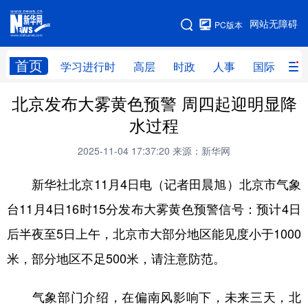
手机版
网站无障碍
PC版本
网站地图
首页
学习进行时
高层
时政
人事
国际
财
北京发布大雾黄色预警 周四起迎明显降
学习进行时
高层
时政
人事
水过程
国际
财经
网评
港澳
2025-11-04 17:37:20
来源：新华网
台湾
思客智库
全球连线
教育
新华社北京11月4日电（记者田晨旭）北京市气象
科技
科创
量子
体育
台11月4日16时15分发布大雾黄色预警信号：预计4日
文化
书画
健康
军事
后半夜至5日上午，北京市大部分地区能见度小于1000
访谈
视频
图片
政务
米，部分地区不足500米，请注意防范。
法律
中央文件
金融
汽车
气象部门介绍，在偏南风影响下，未来三天，北
食品
人居
信息化
数字经济