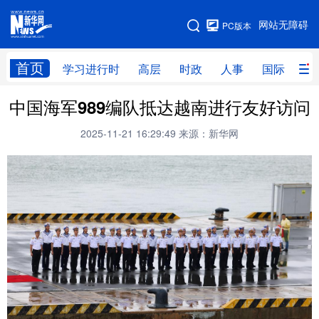
手机版
网站无障碍
PC版本
网站地图
首页
学习进行时
高层
时政
人事
国际
财
中国海军989编队抵达越南进行友好访问
学习进行时
高层
时政
人事
2025-11-21 16:29:49
来源：新华网
国际
财经
网评
港澳
台湾
思客智库
全球连线
教育
科技
科创
量子
体育
文化
书画
健康
军事
访谈
视频
图片
政务
法律
中央文件
金融
汽车
食品
人居
信息化
数字经济