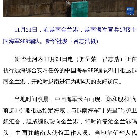
学术中国
乡村振兴
银龄
溯源中国
城市
旅游
能源
会展
11月21日，在越南金兰港，越南海军官兵迎接中
彩票
娱乐
时尚
悦读
国海军989编队。新华社发（吕志浩摄）
公益
一带一路
亚太网
上市公司
新华社河内11月21日电（齐呈荣 吕志浩）正在
文化产业
执行远海综合实习任务的中国海军989编队21日抵达越
南金兰港，开始对越南进行为期4天的友好访问。
地方频道
当地时间凌晨，中国海军长白山舰、郑和舰和“向
北京
天津
河北
山西
前进1号”船抵达预定海域，与越南海军“丁先皇”号护卫
辽宁
吉林
上海
江苏
舰汇合，组成编队驶向金兰港，10时许靠泊金兰港码
浙江
安徽
福建
江西
头。中国驻越南大使馆工作人员、当地华侨华人代