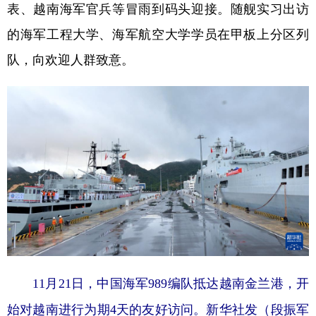
山东
河南
湖北
湖南
表、越南海军官兵等冒雨到码头迎接。随舰实习出访
广东
广西
海南
重庆
的海军工程大学、海军航空大学学员在甲板上分区列
队，向欢迎人群致意。
四川
贵州
云南
西藏
陕西
甘肃
青海
宁夏
新疆
内蒙古
黑龙江
多语种频道
English
Español
Français
عربى
Русский язык
日本語
한국어
Deutsch
Português
11月21日，中国海军989编队抵达越南金兰港，开
始对越南进行为期4天的友好访问。新华社发（段振军