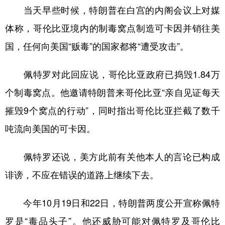
当天早些时候，特朗普在白宫的内阁会议上对媒
学术中国
乡村振兴
银龄
溯源中国
体称，哥伦比亚境内的制毒窝点制造可卡因并销往美
城市
旅游
能源
会展
国，任何向美国“贩毒”的国家都将“遭受攻击”。
彩票
娱乐
时尚
悦读
佩特罗对此回应说，哥伦比亚政府已捣毁1.84万
公益
一带一路
亚太网
上市公司
个制毒窝点。他邀请特朗普来哥伦比亚“亲自见证每天
文化产业
摧毁9个窝点的行动”，同时指出哥伦比亚拦截了数千
吨流向美国的可卡因。
地方频道
佩特罗还说，美方此前有关他本人的言论已构成
北京
天津
河北
山西
诽谤，不应在错误的道路上继续下去。
辽宁
吉林
上海
江苏
今年10月19日和22日，特朗普两度公开宣称佩特
浙江
安徽
福建
江西
罗是“毒品头子”。他还威胁可能对佩特罗及哥伦比