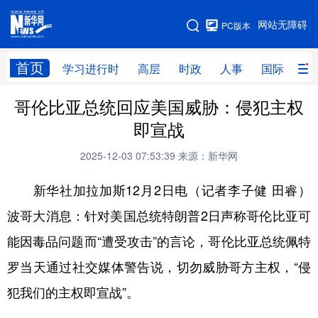
手机版
网站无障碍
PC版本
网站地图
首页
学习进行时
高层
时政
人事
国际
财
哥伦比亚总统回应美国威胁：侵犯主权
学习进行时
高层
时政
人事
即宣战
国际
财经
网评
港澳
2025-12-03 07:53:39
来源：新华网
台湾
思客智库
全球连线
教育
新华社加拉加斯12月2日电（记者李子健 田睿）
科技
科创
量子
体育
波哥大消息：针对美国总统特朗普2日声称哥伦比亚可
文化
书画
健康
军事
能因毒品问题而“遭受攻击”的言论，哥伦比亚总统佩特
访谈
视频
图片
政务
罗当天通过社交媒体警告说，切勿威胁哥方主权，“侵
法律
中央文件
金融
汽车
犯我们的主权即宣战”。
食品
人居
信息化
数字经济