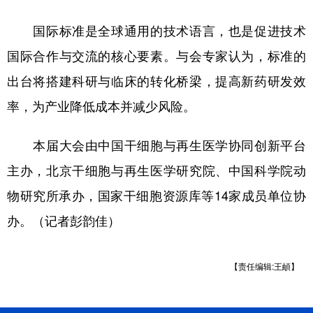
山东
河南
湖北
湖南
国际标准是全球通用的技术语言，也是促进技术
广东
广西
海南
重庆
国际合作与交流的核心要素。与会专家认为，标准的
四川
贵州
云南
西藏
出台将搭建科研与临床的转化桥梁，提高新药研发效
陕西
甘肃
青海
宁夏
率，为产业降低成本并减少风险。
新疆
内蒙古
黑龙江
本届大会由中国干细胞与再生医学协同创新平台
主办，北京干细胞与再生医学研究院、中国科学院动
多语种频道
物研究所承办，国家干细胞资源库等14家成员单位协
English
Español
Français
عربى
办。（记者彭韵佳）
Русский язык
日本語
한국어
Deutsch
Português
【责任编辑:王頔】