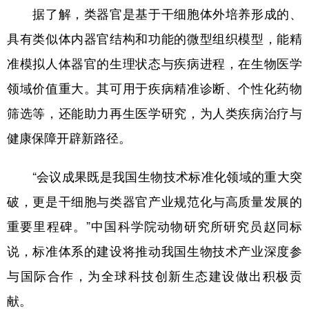
据了解，类器官是基于干细胞体外培养形成的、
学术中国
乡村振兴
银龄
溯源中国
具有类似体内器官结构和功能的微型组织模型，能精
城市
旅游
能源
会展
准模拟人体器官的生理状态与疾病进程，在生物医学
彩票
娱乐
时尚
悦读
领域价值重大。其可用于疾病精准诊断、个性化药物
筛选等，还能助力再生医学研究，为人类疾病治疗与
公益
一带一路
亚太网
上市公司
健康保障开辟新路径。
文化产业
“会议成果既是我国生物技术标准化领域的重大突
地方频道
破，更是干细胞与类器官产业规范化与高质量发展的
重要里程碑。”中国科学院动物研究所研究员赵同标
北京
天津
河北
山西
说，标准体系的建设将推动我国生物技术产业深度参
辽宁
吉林
上海
江苏
与国际合作，为全球科技创新生态建设做出积极贡
浙江
安徽
福建
江西
献。