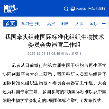
手机版
网站无障碍
PC版本
网站地图
首页
学习进行时
高层
时政
人事
国际
财
我国牵头组建国际标准化组织生物技术
学习进行时
高层
时政
人事
委员会类器官工作组
国际
财经
网评
港澳
2025-12-03 18:08:49
来源：新华社
台湾
思客智库
全球连线
教育
记者从日前举行的第六届中国干细胞与再生医学
科技
科创
量子
体育
协同创新平台大会上获悉，我国科研人员牵头组建了
文化
书画
健康
军事
国际标准化组织生物技术委员会类器官工作组。大会
访谈
视频
图片
政务
还为我国专家主导、多国参与的2项国际标准以及中国
法律
中央文件
金融
汽车
细胞生物学学会制定的5项团体标准举行了发布仪式。
食品
人居
信息化
数字经济