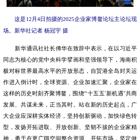
山东
河南
湖北
湖南
广东
广西
海南
重庆
这是12月4日拍摄的2025企业家博鳌论坛主论坛现
四川
贵州
云南
西藏
场。
新华社记者 杨冠宇 摄
陕西
甘肃
青海
宁夏
新华通讯社社长傅华在致辞中表示，在以习近平
新疆
内蒙古
黑龙江
同志为核心的党中央科学擘画和坚强领导下，海南积
极对标世界最高水平的开放形态，自贸港全岛封关运
多语种频道
作进入倒计时，全球资源、企业加速汇聚，企业家在
English
Español
Français
عربى
这样的历史时刻齐聚博鳌，围绕“‘十五五’新机遇”共商
发展、共谋未来，正当其时。站在新的历史起点，广
Русский язык
日本語
한국어
大企业应深耕实体经济，坚持创新驱动，加快绿色转
Deutsch
Português
型，发扬开拓进取、开放创新、坚韧不拔的企业家精
神，勇于在更广阔空间整合资源、开拓市场，坚定做