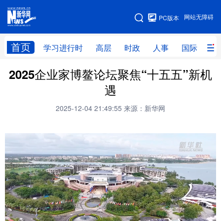
手机版
网站无障碍
PC版本
网站地图
首页
学习进行时
高层
时政
人事
国际
财
2025企业家博鳌论坛聚焦“十五五”新机
学习进行时
高层
时政
人事
遇
国际
财经
网评
港澳
2025-12-04 21:49:55
来源：新华网
台湾
思客智库
全球连线
教育
科技
科创
量子
体育
文化
书画
健康
军事
访谈
视频
图片
政务
法律
中央文件
金融
汽车
食品
人居
信息化
数字经济