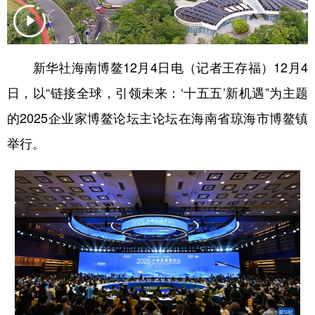
学术中国
乡村振兴
银龄
溯源中国
城市
旅游
能源
会展
新华社海南博鳌12月4日电（记者王存福）12月4
彩票
娱乐
时尚
悦读
日，以“链接全球，引领未来：‘十五五’新机遇”为主题
公益
一带一路
亚太网
上市公司
的2025企业家博鳌论坛主论坛在海南省琼海市博鳌镇
举行。
文化产业
地方频道
北京
天津
河北
山西
辽宁
吉林
上海
江苏
浙江
安徽
福建
江西