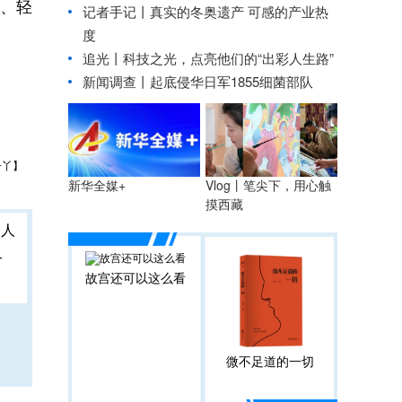
、轻
记者手记丨真实的冬奥遗产 可感的产业热
度
追光丨
科技之光，点亮他们的“出彩人生路”
新闻调查丨
起底侵华日军1855细菌部队
子丫】
Vlog丨笔尖下，用心触
新华全媒+
摸西藏
人
故宫还可以这么看
微不足道的一切