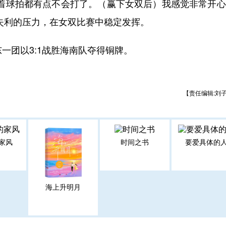
球拍都有点不会打了。（赢下女双后）我感觉非常开心
失利的压力，在女双比赛中稳定发挥。
团以3:1战胜海南队夺得铜牌。
【责任编辑:刘
家风
时间之书
要爱具体的
海上升明月