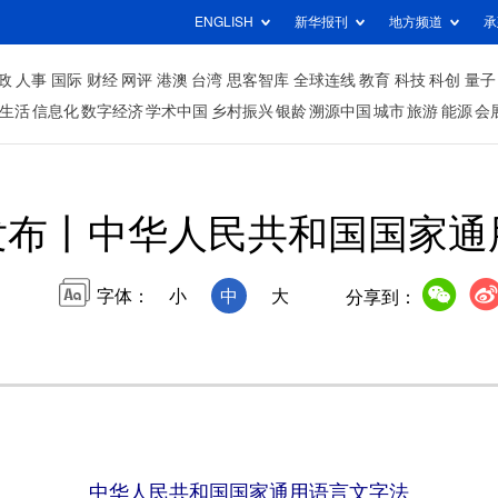
ENGLISH
新华报刊
地方频道
承
政
人事
国际
财经
网评
港澳
台湾
思客智库
全球连线
教育
科技
科创
量子
生活
信息化
数字经济
学术中国
乡村振兴
银龄
溯源中国
城市
旅游
能源
会
发布丨中华人民共和国国家通
字体：
小
中
大
分享到：
中华人民共和国国家通用语言文字法