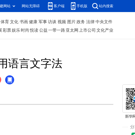
建网站
网站无障碍
客户端
手机版
站内搜索
体育
文化
书画
健康
军事
访谈
视频
图片
政务
法律
中央文件
展
彩票
娱乐
时尚
悦读
公益
一带一路
亚太网
上市公司
文化产业
用语言文字法