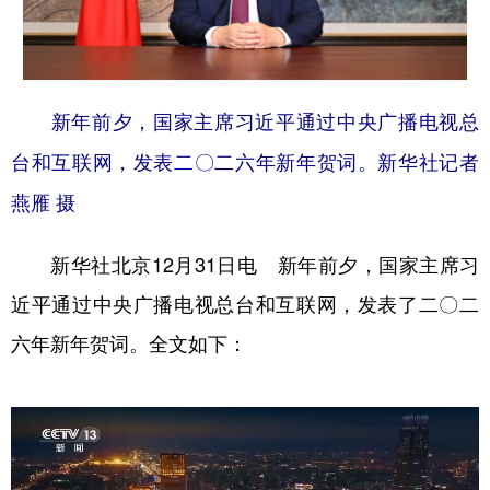
学术中国
乡村振兴
银龄
溯源中国
城市
旅游
能源
会展
新年前夕，国家主席习近平通过中央广播电视总
彩票
娱乐
时尚
悦读
台和互联网，发表二〇二六年新年贺词。新华社记者
公益
一带一路
亚太网
上市公司
燕雁 摄
文化产业
新华社北京12月31日电 新年前夕，国家主席习
近平通过中央广播电视总台和互联网，发表了二〇二
地方频道
六年新年贺词。全文如下：
北京
天津
河北
山西
辽宁
吉林
上海
江苏
浙江
安徽
福建
江西