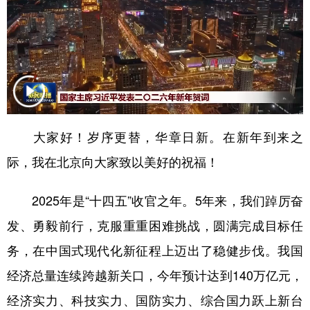
山东
河南
湖北
湖南
广东
广西
海南
重庆
四川
贵州
云南
西藏
陕西
甘肃
青海
宁夏
新疆
内蒙古
黑龙江
大家好！岁序更替，华章日新。在新年到来之
际，我在北京向大家致以美好的祝福！
多语种频道
2025年是“十四五”收官之年。5年来，我们踔厉奋
English
Español
Français
عربى
发、勇毅前行，克服重重困难挑战，圆满完成目标任
Русский язык
日本語
한국어
务，在中国式现代化新征程上迈出了稳健步伐。我国
Deutsch
Português
经济总量连续跨越新关口，今年预计达到140万亿元，
经济实力、科技实力、国防实力、综合国力跃上新台