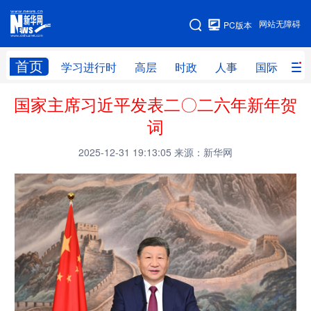
手机版
网站无障碍
PC版本
网站地图
首页
学习进行时
高层
时政
人事
国际
财
国家主席习近平发表二〇二六年新年贺
学习进行时
高层
时政
人事
词
国际
财经
网评
港澳
2025-12-31 19:13:05
来源：新华网
台湾
思客智库
全球连线
教育
科技
科创
量子
体育
文化
书画
健康
军事
访谈
视频
图片
政务
法律
中央文件
金融
汽车
食品
人居
信息化
数字经济