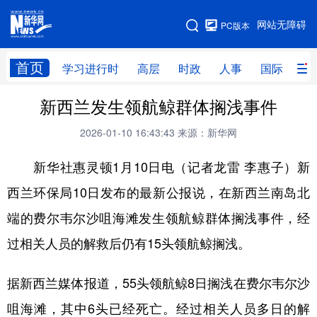
手机版
网站无障碍
PC版本
网站地图
首页
学习进行时
高层
时政
人事
国际
财
新西兰发生领航鲸群体搁浅事件
学习进行时
高层
时政
人事
2026-01-10 16:43:43
来源：新华网
国际
财经
网评
港澳
新华社惠灵顿1月10日电（记者龙雷 李惠子）新
台湾
思客智库
全球连线
教育
西兰环保局10日发布的最新公报说，在新西兰南岛北
科技
科创
量子
体育
端的费尔韦尔沙咀海滩发生领航鲸群体搁浅事件，经
文化
书画
健康
军事
过相关人员的解救后仍有15头领航鲸搁浅。
访谈
视频
图片
政务
据新西兰媒体报道，55头领航鲸8日搁浅在费尔韦尔沙
法律
中央文件
金融
汽车
咀海滩，其中6头已经死亡。经过相关人员多日的解
食品
人居
信息化
数字经济