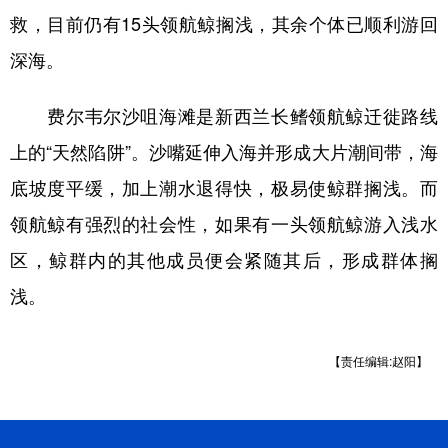
救，目前仍有15头领航鲸搁浅，其余个体已顺利游回
学术中国
乡村振兴
银龄
溯源中国
深海。
城市
旅游
能源
会展
费尔韦尔沙咀海滩是新西兰长鳍领航鲸迁徙路线
彩票
娱乐
时尚
悦读
上的“天然陷阱”。沙嘴延伸入海并形成大片潮间带，海
公益
一带一路
亚太网
上市公司
底坡度平缓，加上潮水退得快，极易使鲸群搁浅。而
文化产业
领航鲸有强烈的社会性，如果有一头领航鲸游入浅水
区，鲸群内的其他成员便会紧随其后，形成群体搁
地方频道
浅。
北京
天津
河北
山西
【责任编辑:赵阳】
辽宁
吉林
上海
江苏
浙江
安徽
福建
江西