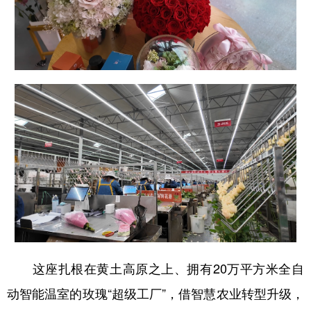
山东
河南
湖北
湖南
广东
广西
海南
重庆
四川
贵州
云南
西藏
陕西
甘肃
青海
宁夏
新疆
内蒙古
黑龙江
多语种频道
English
Español
Français
عربى
Русский язык
日本語
한국어
Deutsch
Português
这座扎根在黄土高原之上、拥有20万平方米全自
动智能温室的玫瑰“超级工厂”，借智慧农业转型升级，