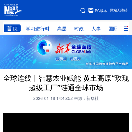
手机版
网站无障碍
PC版本
网站地图
首页
学习进行时
高层
时政
人事
国际
财
学习进行时
高层
时政
人事
国际
财经
网评
港澳
台湾
思客智库
全球连线
教育
全球连线丨智慧农业赋能 黄土高原“玫瑰
科技
科创
量子
体育
超级工厂”链通全球市场
文化
书画
健康
军事
2026-01-18 14:45:52
来源：新华社
访谈
视频
图片
政务
法律
中央文件
金融
汽车
食品
人居
信息化
数字经济