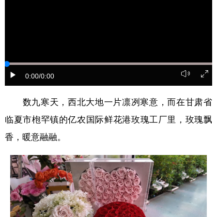
学术中国
乡村振兴
银龄
溯源中国
城市
旅游
能源
会展
彩票
娱乐
时尚
悦读
0:00
/0:00
公益
一带一路
亚太网
上市公司
文化产业
数九寒天，西北大地一片凛冽寒意，而在甘肃省
临夏市枹罕镇的亿农国际鲜花港玫瑰工厂里，玫瑰飘
香，暖意融融。
地方频道
北京
天津
河北
山西
辽宁
吉林
上海
江苏
浙江
安徽
福建
江西