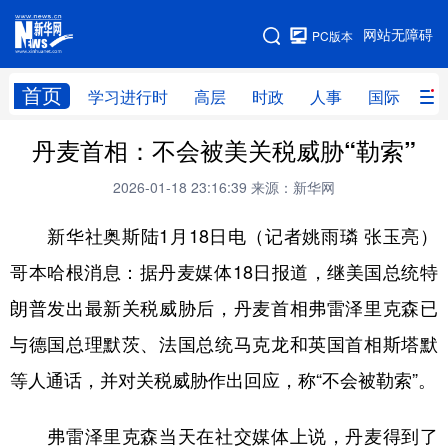
手机版
网站无障碍
PC版本
网站地图
首页
学习进行时
高层
时政
人事
国际
财
丹麦首相：不会被美关税威胁“勒索”
学习进行时
高层
时政
人事
2026-01-18 23:16:39
来源：新华网
国际
财经
网评
港澳
新华社奥斯陆1月18日电（记者姚雨璘 张玉亮）
台湾
思客智库
全球连线
教育
哥本哈根消息：据丹麦媒体18日报道，继美国总统特
科技
科创
量子
体育
朗普发出最新关税威胁后，丹麦首相弗雷泽里克森已
文化
书画
健康
军事
与德国总理默茨、法国总统马克龙和英国首相斯塔默
访谈
视频
图片
政务
等人通话，并对关税威胁作出回应，称“不会被勒索”。
法律
中央文件
金融
汽车
弗雷泽里克森当天在社交媒体上说，丹麦得到了
食品
人居
信息化
数字经济