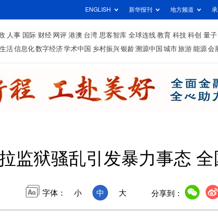
ENGLISH
新华报刊
地方频道
承
政
人事
国际
财经
网评
港澳
台湾
思客智库
全球连线
教育
科技
科创
量子
生活
信息化
数字经济
学术中国
乡村振兴
银龄
溯源中国
城市
旅游
能源
会
拉监狱骚乱引发暴力事态 全
字体：
小
中
大
分享到：