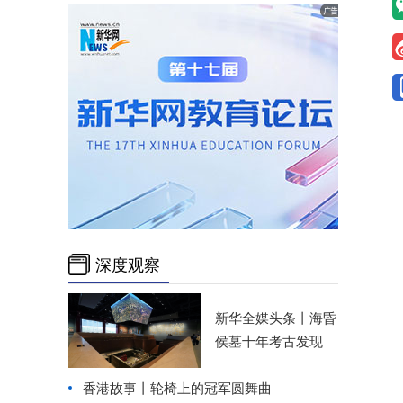
深度观察
新华全媒头条丨
海昏
侯墓十年考古发现
香港故事丨
轮椅上的冠军圆舞曲