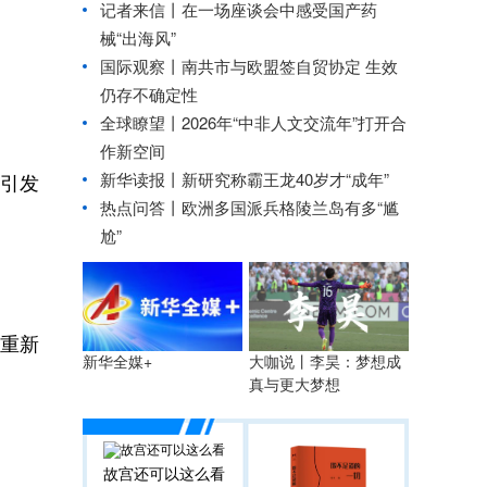
记者来信丨在一场座谈会中感受国产药
械“出海风”
国际观察丨
南共市与欧盟签自贸协定 生效
仍存不确定性
全球瞭望丨2026年“中非人文交流年”打开合
作新空间
新华读报丨新研究称霸王龙40岁才“成年”
乱引发
热点问答丨欧洲多国派兵格陵兰岛有多“尴
尬”
重新
大咖说丨李昊：梦想成
新华全媒+
真与更大梦想
故宫还可以这么看