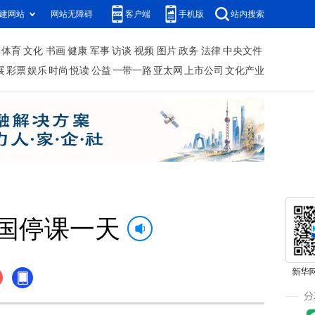
建网站
网站无障碍
客户端
手机版
站内搜索
体育
文化
书画
健康
军事
访谈
视频
图片
政务
法律
中央文件
展
彩票
娱乐
时尚
悦读
公益
一带一路
亚太网
上市公司
文化产业
国停课一天