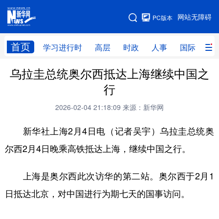
手机版
网站无障碍
PC版本
网站地图
首页
学习进行时
高层
时政
人事
国际
财
乌拉圭总统奥尔西抵达上海继续中国之
学习进行时
高层
时政
人事
行
国际
财经
网评
港澳
2026-02-04 21:18:09
来源：新华网
台湾
思客智库
全球连线
教育
新华社上海2月4日电（记者吴宇）乌拉圭总统奥
科技
科创
量子
体育
尔西2月4日晚乘高铁抵达上海，继续中国之行。
文化
书画
健康
军事
上海是奥尔西此次访华的第二站。奥尔西于2月1
访谈
视频
图片
政务
日抵达北京，对中国进行为期七天的国事访问。
法律
中央文件
金融
汽车
食品
人居
信息化
数字经济