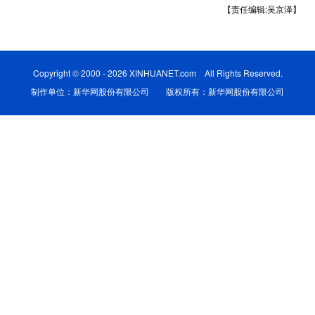
【责任编辑:吴京泽】
学术中国
乡村振兴
银龄
溯源中国
城市
旅游
能源
会展
Copyright © 2000 - 2026 XINHUANET.com All Rights Reserved.
彩票
娱乐
时尚
悦读
制作单位：新华网股份有限公司 版权所有：新华网股份有限公司
公益
一带一路
亚太网
上市公司
文化产业
地方频道
北京
天津
河北
山西
辽宁
吉林
上海
江苏
浙江
安徽
福建
江西