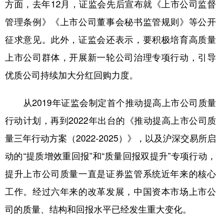
山东
河南
湖北
湖南
方面，去年12月，证监会先后宣布就《上市公司监督
管理条例》《上市公司董事会秘书监管规则》等公开
广东
广西
海南
重庆
征求意见。此外，证监会还表示，要积极培育高质量
四川
贵州
云南
西藏
上市公司群体，开展新一轮公司治理专项行动，引导
陕西
甘肃
青海
宁夏
优质公司持续加大分红回购力度。
新疆
内蒙古
黑龙江
从2019年证监会制定首个推动提高上市公司质量
行动计划，再到2022年出台的《推动提高上市公司质
多语种频道
量三年行动方案（2022-2025）》，以及沪深交易所启
English
Español
Français
عربى
动的“提质增效重回报”和“质量回报双提升”专项行动，
Русский язык
日本語
한국어
提升上市公司质量一直是证券监管系统近年来的核心
Deutsch
Português
工作。经过六年来的改革发展，中国资本市场上市公
司的质量、结构和回报水平已经发生重大变化。