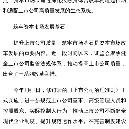
点，资本市场应通过深化投融资综合改革构建起推动
和适配上市公司高质量发展的生态系统。
学术中国
乡村振兴
银龄
溯源中国
城市
旅游
能源
会展
筑牢资本市场发展基石
彩票
娱乐
时尚
悦读
提升上市公司质量，筑牢市场基石是资本市场改
公益
一带一路
亚太网
上市公司
革发展的重要内容。近一段时间以来，证监会聚焦健
文化产业
全上市公司监管法规体系，推动提高上市公司质量，
出台了一系列改革举措。
地方频道
今年1月1日，修订后的《上市公司治理准则》正
北京
天津
河北
山西
式实施，进一步规范上市公司董事、高级管理人员和
辽宁
吉林
上海
江苏
控股股东、实际控制人行为，推动上市公司不断健全
浙江
安徽
福建
江西
现代企业制度、提升规范运作水平。在完善制度建设