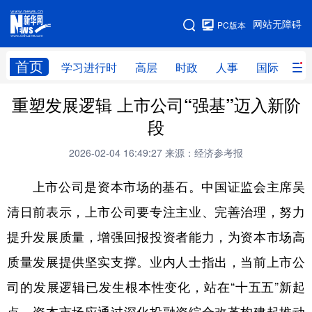
手机版
网站无障碍
PC版本
网站地图
首页
学习进行时
高层
时政
人事
国际
财
重塑发展逻辑 上市公司“强基”迈入新阶
学习进行时
高层
时政
人事
段
国际
财经
网评
港澳
2026-02-04 16:49:27
来源：经济参考报
台湾
思客智库
全球连线
教育
上市公司是资本市场的基石。中国证监会主席吴
科技
科创
量子
体育
清日前表示，上市公司要专注主业、完善治理，努力
文化
书画
健康
军事
提升发展质量，增强回报投资者能力，为资本市场高
访谈
视频
图片
政务
质量发展提供坚实支撑。业内人士指出，当前上市公
法律
中央文件
金融
汽车
司的发展逻辑已发生根本性变化，站在“十五五”新起
食品
人居
信息化
数字经济