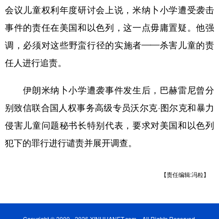
会议儿童权利年度研讨会上说，米纳卜小学遭受袭击
学术中国
乡村振兴
银龄
溯源中国
事件的责任在美国和以色列，这一点毋庸置疑。他强
城市
旅游
能源
会展
调，必须对这些野蛮行径的实施者——杀害儿童的责
彩票
娱乐
时尚
悦读
任人进行追责。
公益
一带一路
亚太网
上市公司
伊朗米纳卜小学遭袭事件发生后，巴赫雷尼曾分
文化产业
别致信联合国人权事务高级专员沃尔克·图尔克和暴力
侵害儿童问题秘书长特别代表，要求对美国和以色列
地方频道
犯下的罪行进行谴责并展开调查。
北京
天津
河北
山西
【责任编辑:冯粒】
辽宁
吉林
上海
江苏
浙江
安徽
福建
江西