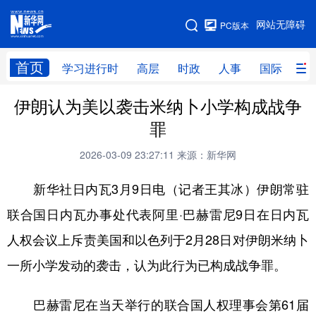
手机版
网站无障碍
PC版本
网站地图
首页
学习进行时
高层
时政
人事
国际
财
伊朗认为美以袭击米纳卜小学构成战争
学习进行时
高层
时政
人事
罪
国际
财经
网评
港澳
2026-03-09 23:27:11
来源：新华网
台湾
思客智库
全球连线
教育
新华社日内瓦3月9日电（记者王其冰）伊朗常驻
科技
科创
量子
体育
联合国日内瓦办事处代表阿里·巴赫雷尼9日在日内瓦
文化
书画
健康
军事
人权会议上斥责美国和以色列于2月28日对伊朗米纳卜
访谈
视频
图片
政务
一所小学发动的袭击，认为此行为已构成战争罪。
法律
中央文件
金融
汽车
巴赫雷尼在当天举行的联合国人权理事会第61届
食品
人居
信息化
数字经济