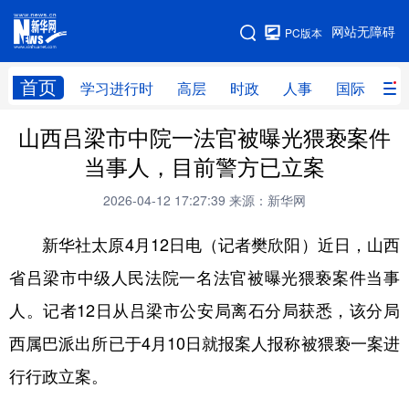
手机版
网站无障碍
PC版本
网站地图
首页
学习进行时
高层
时政
人事
国际
财
山西吕梁市中院一法官被曝光猥亵案件
学习进行时
高层
时政
人事
当事人，目前警方已立案
国际
财经
网评
港澳
2026-04-12 17:27:39
来源：新华网
台湾
思客智库
全球连线
教育
新华社太原4月12日电（记者樊欣阳）近日，山西
科技
科创
量子
体育
省吕梁市中级人民法院一名法官被曝光猥亵案件当事
文化
书画
健康
军事
人。记者12日从吕梁市公安局离石分局获悉，该分局
访谈
视频
图片
政务
西属巴派出所已于4月10日就报案人报称被猥亵一案进
法律
中央文件
金融
汽车
行行政立案。
食品
人居
信息化
数字经济