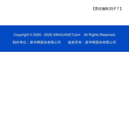
【责任编辑:刘子丫】
学术中国
乡村振兴
银龄
溯源中国
城市
旅游
能源
会展
Copyright © 2000 - 2026 XINHUANET.com All Rights Reserved.
彩票
娱乐
时尚
悦读
制作单位：新华网股份有限公司 版权所有：新华网股份有限公司
公益
一带一路
亚太网
上市公司
文化产业
地方频道
北京
天津
河北
山西
辽宁
吉林
上海
江苏
浙江
安徽
福建
江西