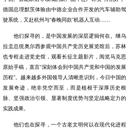
山东
河南
湖北
湖南
德国总理默茨体验由中德企业合作开发的汽车辅助驾
广东
广西
海南
重庆
驶系统，又赴杭州与“春晚同款”机器人互动……
四川
贵州
云南
西藏
他们探寻的，是中国发展的深层逻辑何在。继乌
陕西
甘肃
青海
宁夏
拉圭总统奥尔西参观中国共产党历史展览馆后，苏林
新疆
内蒙古
黑龙江
也专程走进党史馆，观看长征主题影片，阅览马克思
原始手稿，直言“深刻体会到中国共产党和中国的发展
多语种频道
历程”。越来越多外国领导人清晰意识到，今日中国的
English
Español
Français
عربى
发展奇迹，绝非凭空而至，而是植根于深厚历史根
Русский язык
日本語
한국어
脉、坚强政治引领、显著制度优势与坚定战略定力的
实践成果。
Deutsch
Português
他们也在探寻，一个古老文明何以在现代化进程