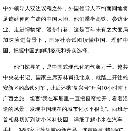
中外领导人双边议程之外，外国领导人不约而同地将
学术中国
乡村振兴
银龄
溯源中国
足迹延伸向广袤的中国大地。他们乘坐高铁、参访企
城市
旅游
能源
会展
业、走进博物馆、漫步街巷。这是百年未有之大变局
彩票
娱乐
时尚
悦读
加速演进背景下，国际社会试图读懂中国、理解中
公益
一带一路
亚太网
上市公司
国、把握中国的鲜明姿态和务实选择。
文化产业
他们探寻的，是中国式现代化的气象万千。越共
中央总书记、国家主席苏林甫抵北京，就踏上开往雄
地方频道
安新区的高铁列车，此后还乘“复兴号”开启10小时南下
北京
天津
河北
山西
广西之旅，坦言“我在车厢里一直把窗帘拉开，看着沿
辽宁
吉林
上海
江苏
途的风景，发现中国现在的城市化水平很高”。西班牙
首相桑切斯到访小米科技园，详细了解小米在汽车、
浙江
安徽
福建
江西
手机、智能家居等领域的新产品，连声称赞“特别好”。