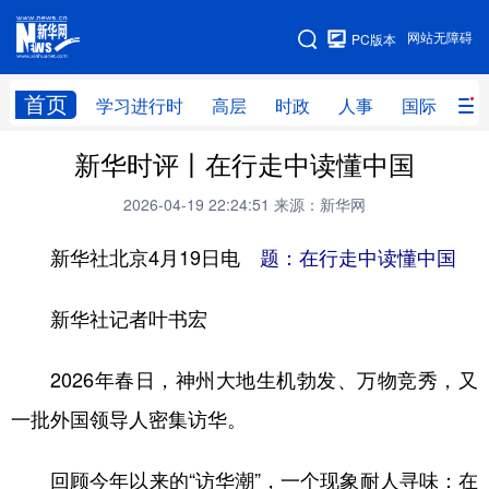
手机版
网站无障碍
PC版本
网站地图
首页
学习进行时
高层
时政
人事
国际
财
新华时评丨在行走中读懂中国
学习进行时
高层
时政
人事
2026-04-19 22:24:51
来源：新华网
国际
财经
网评
港澳
新华社北京4月19日电
题：在行走中读懂中国
台湾
思客智库
全球连线
教育
科技
科创
量子
体育
新华社记者叶书宏
文化
书画
健康
军事
2026年春日，神州大地生机勃发、万物竞秀，又
访谈
视频
图片
政务
一批外国领导人密集访华。
法律
中央文件
金融
汽车
回顾今年以来的“访华潮”，一个现象耐人寻味：在
食品
人居
信息化
数字经济