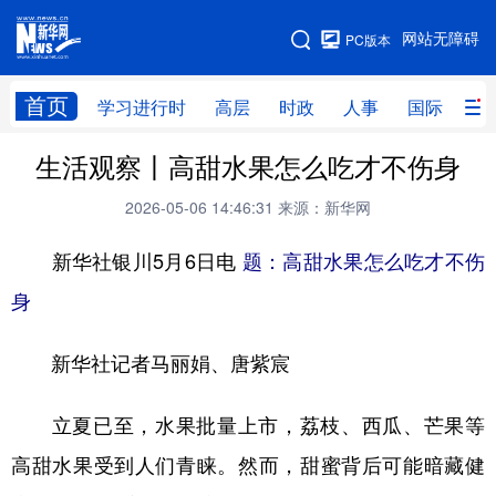
手机版
网站无障碍
PC版本
网站地图
首页
学习进行时
高层
时政
人事
国际
财
生活观察丨高甜水果怎么吃才不伤身
学习进行时
高层
时政
人事
2026-05-06 14:46:31
来源：新华网
国际
财经
网评
港澳
新华社银川5月6日电
题：高甜水果怎么吃才不伤
台湾
思客智库
全球连线
教育
身
科技
科创
量子
体育
文化
书画
健康
军事
新华社记者马丽娟、唐紫宸
访谈
视频
图片
政务
立夏已至，水果批量上市，荔枝、西瓜、芒果等
法律
中央文件
金融
汽车
高甜水果受到人们青睐。然而，甜蜜背后可能暗藏健
食品
人居
信息化
数字经济