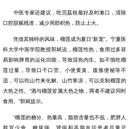
中医专家还建议，吃完荔枝最好及时漱口，清除
口腔甜腻残渣，减少局部积热，防止上火。
凭借其独特的风味，榴莲成为夏日“新宠”。宁夏医
科大学中医学院教授郭斌说，榴莲性热，食用过多容
易影响脾胃的运化功能，导致湿热内生。如不慎吃榴
莲过量，导致口干口苦、小便黄臭、腹胀便秘等不
适，可以吃山竹来化解。山竹寒凉，可以克制榴莲的
大热之性。“酒与榴莲皆属大热之物，两者不建议同时
食用。”郭斌提示。
“榴莲的糖分、热量高，脂肪含量也不低，肥胖人
群宜少食。糖尿病、肾病和高脂血症患者尽量忌