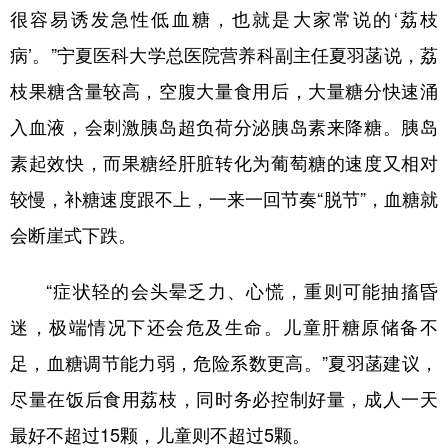
山东
河南
湖北
湖南
很容易诱发急性低血糖，也就是大家常说的‘荔枝
广东
广西
海南
重庆
病’。”宁夏医科大学总医院营养科副主任夏羽菡说，荔
四川
贵州
云南
西藏
枝果糖含量较高，空腹大量食用后，大量糖分快速涌
入血液，会刺激胰岛超负荷分泌胰岛素来降糖。胰岛
陕西
甘肃
青海
宁夏
素起效快，而果糖经肝脏转化为葡萄糖的速度又相对
新疆
内蒙古
黑龙江
较慢，补糖速度跟不上，一来一回节奏“脱节”，血糖就
会断崖式下跌。
多语种频道
“症状轻的会头晕乏力、心慌，重则可能抽搐昏
English
Español
Français
عربى
迷，极端情况下还会危及生命。儿童肝糖原储备不
Русский язык
日本語
한국어
足，血糖调节能力弱，危险系数更高。”夏羽菡建议，
Deutsch
Português
尽量在饭后食用荔枝，同时务必控制好量，成人一天
最好不超过15颗，儿童则不超过5颗。