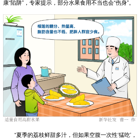
康“陷阱”，专家提示，部分水果食用不当也会“伤身”。
学术中国
乡村振兴
银龄
溯源中国
城市
旅游
能源
会展
彩票
娱乐
时尚
悦读
公益
一带一路
亚太网
上市公司
文化产业
地方频道
北京
天津
河北
山西
辽宁
吉林
上海
江苏
浙江
安徽
福建
江西
“夏季的荔枝鲜甜多汁，但如果空腹一次性‘猛吃’，