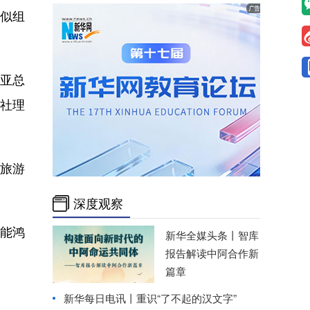
似组
亚总
社理
旅游
深度观察
能鸿
新华全媒头条丨
智库
报告解读中阿合作新
篇章
新华每日电讯丨
重识“了不起的汉文字”