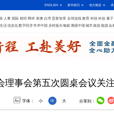
ENGLISH
新华报刊
地方频道
承
政
人事
国际
财经
网评
港澳
台湾
思客智库
全球连线
教育
科技
科创
量子
生活
信息化
数字经济
学术中国
乡村振兴
银龄
溯源中国
城市
旅游
能源
会
会理事会第五次圆桌会议关
字体：
小
中
大
分享到：