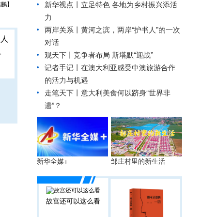
新华视点丨
立足特色 各地为乡村振兴添活
焦鹏】
力
两岸关系丨
黄河之滨，两岸“护书人”的一次
对话
人
观天下丨竞争者布局 斯塔默“迎战”
记者手记丨在澳大利亚感受中澳旅游合作
的活力与机遇
走笔天下丨
意大利美食何以跻身“世界非
遗”？
邹庄村里的新生活
新华全媒+
故宫还可以这么看