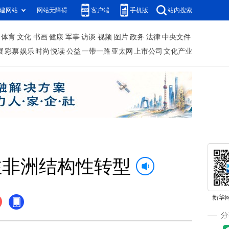
建网站
网站无障碍
客户端
手机版
站内搜索
体育
文化
书画
健康
军事
访谈
视频
图片
政务
法律
中央文件
展
彩票
娱乐
时尚
悦读
公益
一带一路
亚太网
上市公司
文化产业
注非洲结构性转型