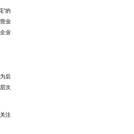
花”的
均营业
家企业
为后
多层次
关注