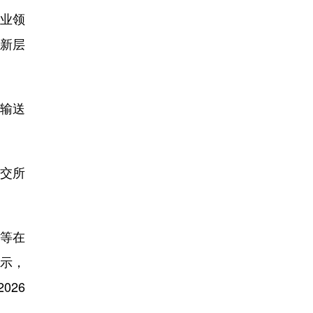
业领
创新层
输送
北交所
。
等在
表示，
026