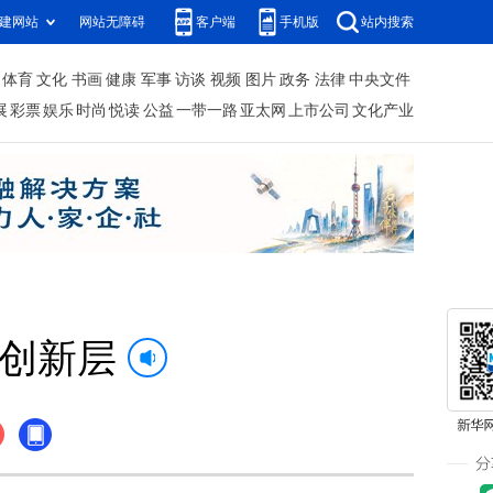
建网站
网站无障碍
客户端
手机版
站内搜索
体育
文化
书画
健康
军事
访谈
视频
图片
政务
法律
中央文件
展
彩票
娱乐
时尚
悦读
公益
一带一路
亚太网
上市公司
文化产业
板创新层