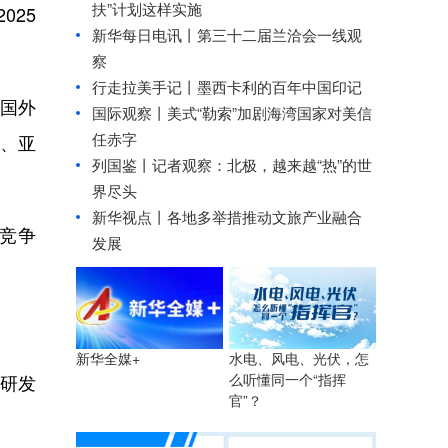
扶”计划这样实施
025
新华每日电讯丨
第三十二届兰洽会一线观
察
行走拉美手记丨墨西卡利的百年中国印记
国外
国际观察丨
美式“勒索”加剧海湾国家对美信
任赤字
、亚
列国鉴丨记者观察：北极，越来越“热”的世
界尽头
新华视点丨
各地多举措推动文旅产业融合
竞争
发展
水电、风电、光伏，怎
新华全媒+
么听懂同一个“指挥
研发
官”？