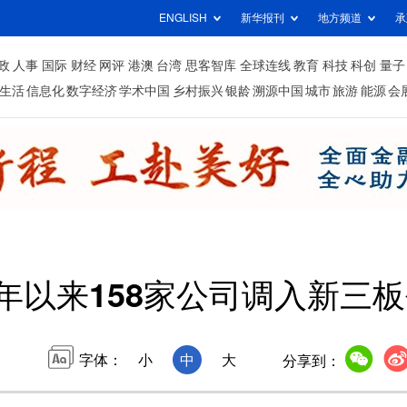
ENGLISH
新华报刊
地方频道
承
政
人事
国际
财经
网评
港澳
台湾
思客智库
全球连线
教育
科技
科创
量子
生活
信息化
数字经济
学术中国
乡村振兴
银龄
溯源中国
城市
旅游
能源
会
年以来158家公司调入新三
字体：
小
中
大
分享到：