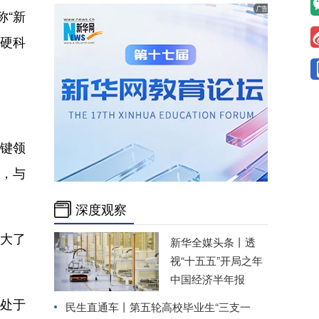
称“新
“硬科
键领
等，与
深度观察
大了
新华全媒头条丨
透
视“十五五”开局之年
中国经济半年报
处于
民生直通车丨
第五轮高校毕业生“三支一