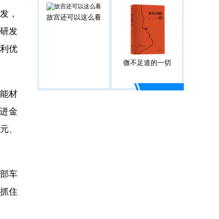
发，
故宫还可以这么看
年研发
盈利优
微不足道的一切
能材
进金
亿元、
部车
，抓住