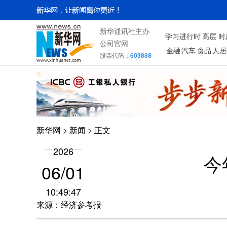
新华通讯社主办
学习进行时
高层
时
公司官网
金融
汽车
食品
人居
股票代码：
603888
新华网
>
新闻
> 正文
2026
今
06/01
10:49:47
来源：经济参考报