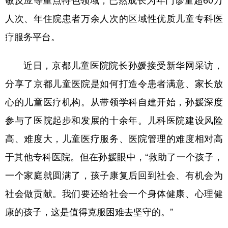
敏反应等重点特色领域，已然成长为年门诊量超60万
人次、年住院患者万余人次的区域性优质儿童专科医
学术中国
乡村振兴
银龄
溯源中国
疗服务平台。
城市
旅游
能源
会展
彩票
娱乐
时尚
悦读
近日，京都儿童医院院长孙媛接受新华网采访，
分享了京都儿童医院是如何打造令患者满意、家长放
公益
一带一路
亚太网
上市公司
心的儿童医疗机构。从带领学科自建开始，孙媛深度
文化产业
参与了医院起步和发展的十余年。儿科医院建设风险
高、难度大，儿童医疗服务、医院管理的难度相对高
地方频道
于其他专科医院。但在孙媛眼中，“救助了一个孩子，
北京
天津
河北
山西
一个家庭就圆满了，孩子康复后回到社会、有机会为
辽宁
吉林
上海
江苏
社会做贡献。我们要还给社会一个身体健康、心理健
浙江
安徽
福建
江西
康的孩子，这是值得克服困难去坚守的。”