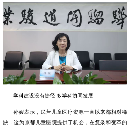
山东
河南
湖北
湖南
广东
广西
海南
重庆
四川
贵州
云南
西藏
陕西
甘肃
青海
宁夏
新疆
内蒙古
黑龙江
多语种频道
English
Español
Français
عربى
学科建设没有捷径 多学科协同发展
Русский язык
日本語
한국어
Deutsch
Português
孙媛表示，民营儿童医疗资源一直以来都相对稀
缺，这为京都儿童医院提供了机会，在复杂和变革的