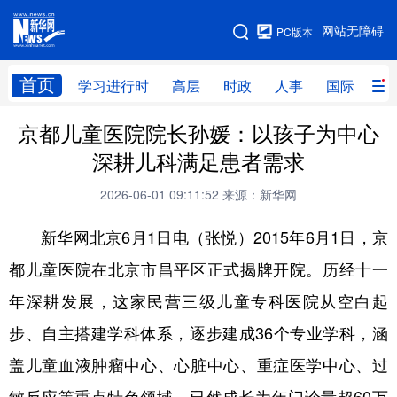
手机版
网站无障碍
PC版本
网站地图
首页
学习进行时
高层
时政
人事
国际
财
京都儿童医院院长孙媛：以孩子为中心
学习进行时
高层
时政
人事
深耕儿科满足患者需求
国际
财经
网评
港澳
2026-06-01 09:11:52
来源：新华网
台湾
思客智库
全球连线
教育
新华网北京6月1日电（张悦）2015年6月1日，京
科技
科创
量子
体育
都儿童医院在北京市昌平区正式揭牌开院。历经十一
文化
书画
健康
军事
年深耕发展，这家民营三级儿童专科医院从空白起
访谈
视频
图片
政务
步、自主搭建学科体系，逐步建成36个专业学科，涵
法律
中央文件
金融
汽车
盖儿童血液肿瘤中心、心脏中心、重症医学中心、过
食品
人居
信息化
数字经济