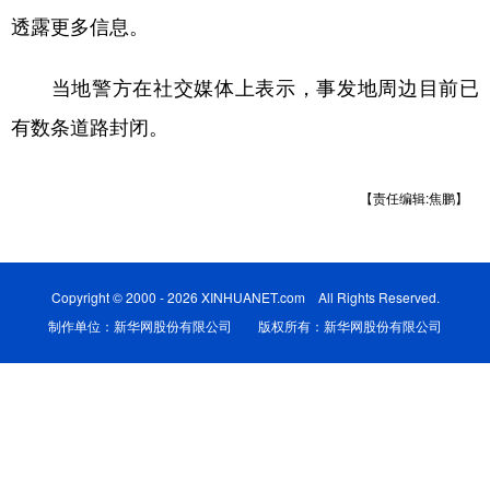
透露更多信息。
学术中国
乡村振兴
银龄
溯源中国
当地警方在社交媒体上表示，事发地周边目前已
城市
旅游
能源
会展
有数条道路封闭。
彩票
娱乐
时尚
悦读
公益
一带一路
亚太网
上市公司
【责任编辑:焦鹏】
文化产业
Copyright © 2000 - 2026 XINHUANET.com All Rights Reserved.
地方频道
制作单位：新华网股份有限公司 版权所有：新华网股份有限公司
北京
天津
河北
山西
辽宁
吉林
上海
江苏
浙江
安徽
福建
江西