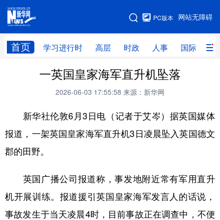
手机版
网站无障碍
PC版本
网站地图
首页
学习进行时
高层
时政
人事
国际
财
一英国皇家海军直升机坠落
学习进行时
高层
时政
人事
2026-06-03 17:55:58
来源：新华网
国际
财经
网评
港澳
新华社伦敦6月3日电（记者于艾岑）据英国媒体
台湾
思客智库
全球连线
教育
报道，一架英国皇家海军直升机3日凌晨坠入英国德文
科技
科创
量子
体育
郡的田野。
文化
书画
健康
军事
访谈
视频
图片
政务
英国广播公司报道称，事发地附近常有军用直升
机开展训练。报道援引英国皇家海军发言人的话说，
法律
中央文件
金融
汽车
事故发生于当天凌晨4时，目前事故正在调查中，不便
食品
人居
信息化
数字经济