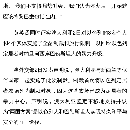
晰。“我们不支持局势升级。我们认为停火从一开始就
学术中国
乡村振兴
银龄
溯源中国
应该将黎巴嫩包括在内。”
城市
旅游
能源
会展
黄英贤同时证实澳大利亚2日对以色列的3名个人
彩票
娱乐
时尚
悦读
和4个实体实施了金融制裁和旅行限制，以回应以色列
公益
一带一路
亚太网
上市公司
定居者对约旦河西岸巴勒斯坦人的暴力升级。
文化产业
澳外交部2日发表声明说，澳大利亚与新西兰等伙
伴国家一起实施了此次制裁。制裁首次将以色列定居
地方频道
者农场列为制裁对象，因为这些农场已成为定居者的
北京
天津
河北
山西
暴力中心。声明说，澳大利亚坚定不移地支持并认
辽宁
吉林
上海
江苏
为“两国方案”是以色列人和巴勒斯坦人实现持久和平与
浙江
安徽
福建
江西
安全的唯一途径。