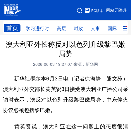
手机版
网站无障碍
PC版本
网站地图
首页
学习进行时
高层
时政
人事
国际
财
澳大利亚外长称反对以色列升级黎巴嫩
学习进行时
高层
时政
人事
局势
国际
财经
网评
港澳
2026-06-03 19:27:07
来源：新华网
台湾
思客智库
全球连线
教育
新华社墨尔本6月3日电（记者徐海静 熊文苑）
科技
科创
量子
体育
澳大利亚外交部长黄英贤3日接受澳大利亚广播公司采
文化
书画
健康
军事
访时表示，澳反对以色列升级黎巴嫩局势，中东停火
访谈
视频
图片
政务
协议必须包括黎巴嫩。
法律
中央文件
金融
汽车
黄英贤说，澳大利亚在这一问题上的态度很清
食品
人居
信息化
数字经济