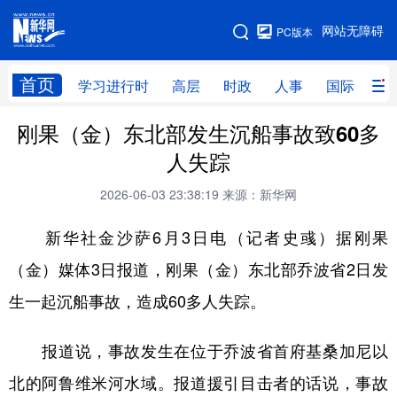
手机版
网站无障碍
PC版本
网站地图
首页
学习进行时
高层
时政
人事
国际
财
刚果（金）东北部发生沉船事故致60多
学习进行时
高层
时政
人事
人失踪
国际
财经
网评
港澳
2026-06-03 23:38:19
来源：新华网
台湾
思客智库
全球连线
教育
新华社金沙萨6月3日电（记者史彧）据刚果
科技
科创
量子
体育
（金）媒体3日报道，刚果（金）东北部乔波省2日发
文化
书画
健康
军事
生一起沉船事故，造成60多人失踪。
访谈
视频
图片
政务
报道说，事故发生在位于乔波省首府基桑加尼以
法律
中央文件
金融
汽车
北的阿鲁维米河水域。报道援引目击者的话说，事故
食品
人居
信息化
数字经济