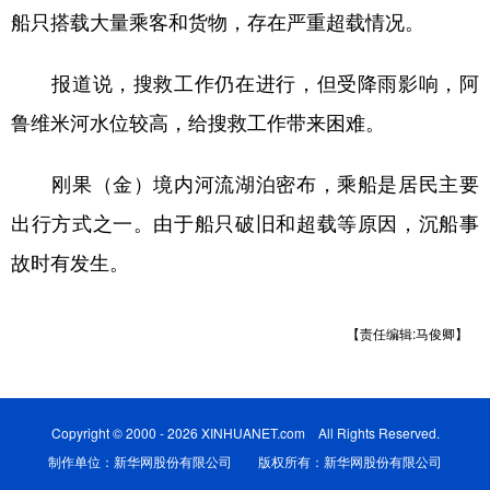
船只搭载大量乘客和货物，存在严重超载情况。
学术中国
乡村振兴
银龄
溯源中国
报道说，搜救工作仍在进行，但受降雨影响，阿
城市
旅游
能源
会展
鲁维米河水位较高，给搜救工作带来困难。
彩票
娱乐
时尚
悦读
公益
一带一路
亚太网
上市公司
刚果（金）境内河流湖泊密布，乘船是居民主要
出行方式之一。由于船只破旧和超载等原因，沉船事
文化产业
故时有发生。
地方频道
【责任编辑:马俊卿】
北京
天津
河北
山西
辽宁
吉林
上海
江苏
Copyright © 2000 - 2026 XINHUANET.com All Rights Reserved.
浙江
安徽
福建
江西
制作单位：新华网股份有限公司 版权所有：新华网股份有限公司