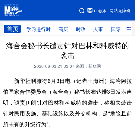
手机版
网站无障碍
PC版本
网站地图
首页
学习进行时
高层
时政
人事
国际
财
海合会秘书长谴责针对巴林和科威特的
学习进行时
高层
时政
人事
袭击
国际
财经
网评
港澳
2026-06-03 21:33:07
来源：新华网
台湾
思客智库
全球连线
教育
新华社利雅得6月3日电（记者王海洲）海湾阿拉
科技
科创
量子
体育
伯国家合作委员会（海合会）秘书长布达维3日发表声
文化
书画
健康
军事
明，谴责伊朗针对巴林和科威特的袭击，称相关袭击
访谈
视频
图片
政务
针对民用设施、基础设施以及外交机构，是“危险且前
法律
中央文件
金融
汽车
所未有的升级行为”。
食品
人居
信息化
数字经济