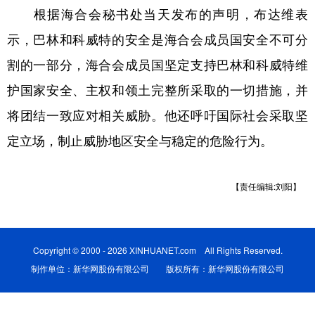
根据海合会秘书处当天发布的声明，布达维表
学术中国
乡村振兴
银龄
溯源中国
示，巴林和科威特的安全是海合会成员国安全不可分
城市
旅游
能源
会展
割的一部分，海合会成员国坚定支持巴林和科威特维
彩票
娱乐
时尚
悦读
护国家安全、主权和领土完整所采取的一切措施，并
将团结一致应对相关威胁。他还呼吁国际社会采取坚
公益
一带一路
亚太网
上市公司
定立场，制止威胁地区安全与稳定的危险行为。
文化产业
【责任编辑:刘阳】
地方频道
北京
天津
河北
山西
Copyright © 2000 - 2026 XINHUANET.com All Rights Reserved.
辽宁
吉林
上海
江苏
制作单位：新华网股份有限公司 版权所有：新华网股份有限公司
浙江
安徽
福建
江西