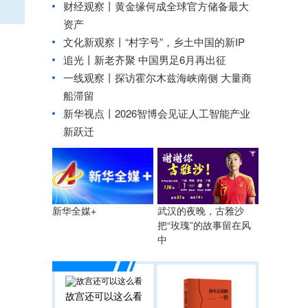
财经观察丨
黄金缘何成全球官方储备最大
资产
文化新观察丨
“村字号”，乡土中国的新IP
追光丨
新老齐聚 中国男足6月再出征
一线观察丨探访霍尔木兹海峡南侧 大量商
船滞留
新华视点丨
2026智博会见证人工智能产业
新跃迁
武汉的夜晚，古雅沙
新华全媒+
把“玫瑰”的故事留在风
中
故宫还可以这么看