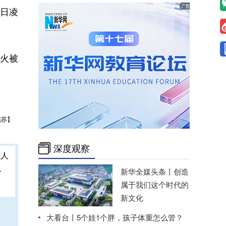
日凌
明火被
樵苏】
深度观察
人
新华全媒头条丨
创造
属于我们这个时代的
新文化
大看台丨5个娃1个胖，孩子体重怎么管？