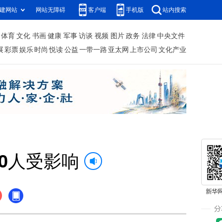
建网站
网站无障碍
客户端
手机版
站内搜索
体育
文化
书画
健康
军事
访谈
视频
图片
政务
法律
中央文件
展
彩票
娱乐
时尚
悦读
公益
一带一路
亚太网
上市公司
文化产业
0人受影响