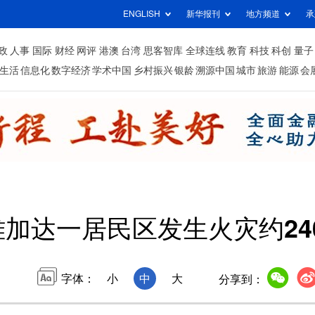
ENGLISH
新华报刊
地方频道
承
政
人事
国际
财经
网评
港澳
台湾
思客智库
全球连线
教育
科技
科创
量子
生活
信息化
数字经济
学术中国
乡村振兴
银龄
溯源中国
城市
旅游
能源
会
雅加达一居民区发生火灾约24
字体：
小
中
大
分享到：