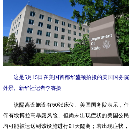
山东
河南
湖北
湖南
广东
广西
海南
重庆
四川
贵州
云南
西藏
陕西
甘肃
青海
宁夏
新疆
内蒙古
黑龙江
多语种频道
这是5月15日在美国首都华盛顿拍摄的美国国务院
English
Español
Français
عربى
外景。新华社记者李睿摄
Русский язык
日本語
한국어
该隔离设施设有50张床位。美国国务院表示，任
Deutsch
Português
何有埃博拉高暴露风险、但尚未出现症状的美国公民
均可能被运送到该设施进行21天隔离；若出现症状，