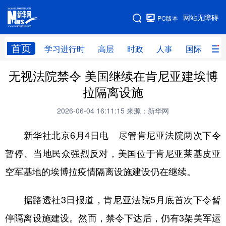
手机版
网站无障碍
PC版本
网站地图
首页
学习进行时
高层
时政
人事
国际
财
无视法院禁令 美国继续在肯尼亚建埃博
学习进行时
高层
时政
人事
拉隔离设施
国际
财经
网评
港澳
2026-06-04 16:11:15
来源：新华网
台湾
思客智库
全球连线
教育
新华社北京6月4日电 尽管肯尼亚法院两次下令
科技
科创
量子
体育
暂停、当地民众强烈反对，美国位于肯尼亚莱基皮亚
文化
书画
健康
军事
空军基地的埃博拉疫情隔离设施建设仍在继续。
访谈
视频
图片
政务
据路透社3日报道，肯尼亚法院5月底首次下令暂
法律
中央文件
金融
汽车
停隔离设施建设。然而，禁令下达后，仍有3架美军运
食品
人居
信息化
数字经济