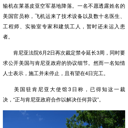
输机在莱基皮亚空军基地降落。一名不愿透露姓名的
学术中国
乡村振兴
银龄
溯源中国
美国官员称，飞机运来了技术设备以及数十名医生、
城市
旅游
能源
会展
工程师、实验室专家和建筑工人，暂时还未运入患
彩票
娱乐
时尚
悦读
者。
公益
一带一路
亚太网
上市公司
肯尼亚法院6月2日再次裁定禁令延长3周，同时要
文化产业
求公开美国与肯尼亚政府的协议细节。然而一名知情
人士表示，施工并未停止，且有望在4日完工。
地方频道
美国驻肯尼亚大使馆3日称，已得知这一裁
北京
天津
河北
山西
决，“正与肯尼亚政府合作以解决任何异议”。
辽宁
吉林
上海
江苏
浙江
安徽
福建
江西