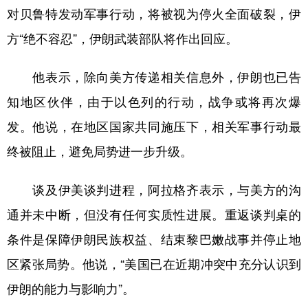
对贝鲁特发动军事行动，将被视为停火全面破裂，伊
学术中国
乡村振兴
银龄
溯源中国
方“绝不容忍”，伊朗武装部队将作出回应。
城市
旅游
能源
会展
他表示，除向美方传递相关信息外，伊朗也已告
彩票
娱乐
时尚
悦读
知地区伙伴，由于以色列的行动，战争或将再次爆
公益
一带一路
亚太网
上市公司
发。他说，在地区国家共同施压下，相关军事行动最
文化产业
终被阻止，避免局势进一步升级。
谈及伊美谈判进程，阿拉格齐表示，与美方的沟
地方频道
通并未中断，但没有任何实质性进展。重返谈判桌的
北京
天津
河北
山西
条件是保障伊朗民族权益、结束黎巴嫩战事并停止地
辽宁
吉林
上海
江苏
区紧张局势。他说，“美国已在近期冲突中充分认识到
浙江
安徽
福建
江西
伊朗的能力与影响力”。