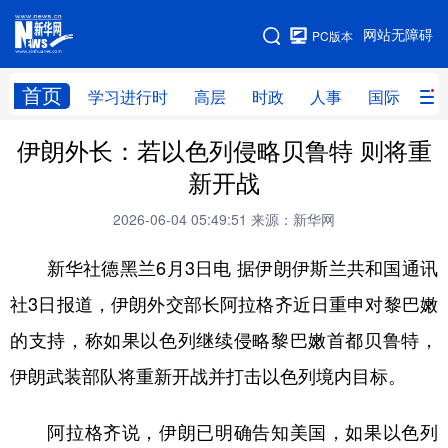
手机版
网站无障碍
PC版本
网站地图
首页
学习进行时
高层
时政
人事
国际
财
伊朗外长：若以色列侵略贝鲁特 则将重
学习进行时
高层
时政
人事
新开战
国际
财经
网评
港澳
2026-06-04 05:49:51
来源：新华网
台湾
思客智库
全球连线
教育
新华社德黑兰6月3日电 据伊朗伊斯兰共和国通讯
科技
科创
量子
体育
社3日报道，伊朗外交部长阿拉格齐近日重申对黎巴嫩
文化
书画
健康
军事
的支持，称如果以色列继续侵略黎巴嫩首都贝鲁特，
访谈
视频
图片
政务
伊朗武装部队将重新开战并打击以色列境内目标。
法律
中央文件
金融
汽车
阿拉格齐说，伊朗已明确告知美国，如果以色列
食品
人居
信息化
数字经济