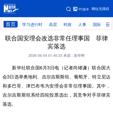
手机版
网站无障碍
PC版本
网站地图
首页
学习进行时
高层
时政
人事
国际
财
联合国安理会改选非常任理事国 菲律
学习进行时
高层
时政
人事
宾落选
国际
财经
网评
港澳
2026-06-04 01:40:33
来源：新华网
台湾
思客智库
全球连线
教育
新华社联合国6月3日电（记者尚绪谦）联合国大
科技
科创
量子
体育
会3日选举奥地利、吉尔吉斯斯坦、葡萄牙、特立尼达
文化
书画
健康
军事
和多巴哥、津巴布韦为安理会非常任理事国。其中，
访谈
视频
图片
政务
吉尔吉斯斯坦系经四轮投票选出，其竞争对手菲律宾
法律
中央文件
金融
汽车
落选。
食品
人居
信息化
数字经济