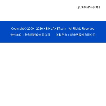
【责任编辑:马俊卿】
学术中国
乡村振兴
银龄
溯源中国
城市
旅游
能源
会展
Copyright © 2000 - 2026 XINHUANET.com All Rights Reserved.
彩票
娱乐
时尚
悦读
制作单位：新华网股份有限公司 版权所有：新华网股份有限公司
公益
一带一路
亚太网
上市公司
文化产业
地方频道
北京
天津
河北
山西
辽宁
吉林
上海
江苏
浙江
安徽
福建
江西