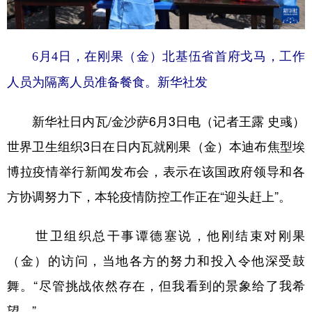
学术中国
乡村振兴
银龄
溯源中国
6月4日，在刚果（金）北基伍省首府戈马，工作
城市
旅游
能源
会展
人员为隔离人员准备餐食。新华社发
彩票
娱乐
时尚
悦读
公益
一带一路
亚太网
上市公司
新华社日内瓦/金沙萨6月3日电（记者王露 史彧）
文化产业
世界卫生组织3日在日内瓦就刚果（金）本迪布焦型埃
博拉疫情举行新闻发布会，表示在该国政府领导和各
地方频道
方协调努力下，本轮疫情防控工作正在“迎头赶上”。
北京
天津
河北
山西
世卫组织总干事谭德塞说，他刚结束对刚果
辽宁
吉林
上海
江苏
（金）的访问，当地各方的努力和投入令他深受鼓
舞。“尽管挑战依然存在，但我看到的景象给了我希
浙江
安徽
福建
江西
望。”