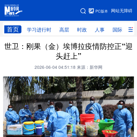
手机版
网站无障碍
PC版本
网站地图
首页
学习进行时
高层
时政
人事
国际
财
世卫：刚果（金）埃博拉疫情防控正“迎
学习进行时
高层
时政
人事
头赶上”
国际
财经
网评
港澳
2026-06-04 04:51:18
来源：新华网
台湾
思客智库
全球连线
教育
科技
科创
量子
体育
文化
书画
健康
军事
访谈
视频
图片
政务
法律
中央文件
金融
汽车
食品
人居
信息化
数字经济