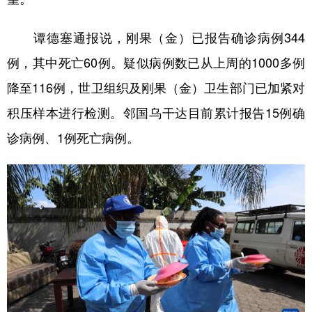
山东
河南
湖北
湖南
广东
广西
海南
重庆
谭德塞通报说，刚果（金）已报告确诊病例344
四川
贵州
云南
西藏
例，其中死亡60例。疑似病例数已从上周的1000多例
降至116例，世卫组织及刚果（金）卫生部门已加紧对
陕西
甘肃
青海
宁夏
积压样本进行检测。邻国乌干达目前累计报告15例确
新疆
内蒙古
黑龙江
诊病例、1例死亡病例。
多语种频道
English
Español
Français
عربى
Русский язык
日本語
한국어
Deutsch
Português