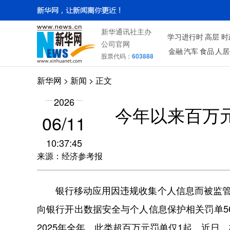
新华通讯社主办
学习进行时
高层
时
公司官网
金融
汽车
食品
人居
股票代码：
603888
新华网
>
新闻
> 正文
2026
今年以来百万
06/11
10:37:45
来源：经济参考报
银行移动应用因违规收集个人信息而被监管点
向银行开出数据安全与个人信息保护相关罚单56
2025年全年，此类超百万元罚单仅1起。近