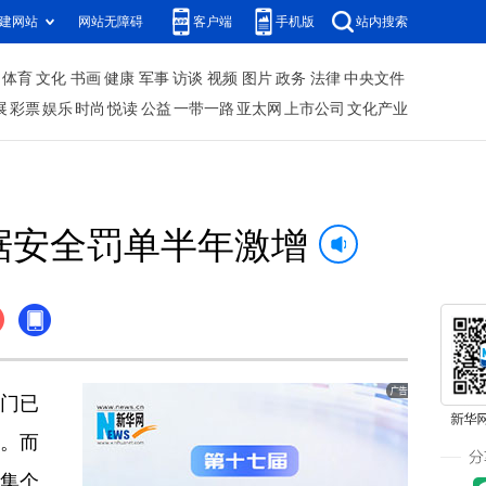
建网站
网站无障碍
客户端
手机版
站内搜索
体育
文化
书画
健康
军事
访谈
视频
图片
政务
法律
中央文件
展
彩票
娱乐
时尚
悦读
公益
一带一路
亚太网
上市公司
文化产业
据安全罚单半年激增
门已
张。而
收集个