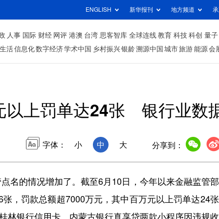
ENGLISH
新华报刊
地方频道
承
政
人事
国际
财经
网评
港澳
台湾
思客智库
全球连线
教育
科技
科创
量子
生活
信息化
数字经济
学术中国
乡村振兴
银龄
溯源中国
城市
旅游
能源
会
元以上罚单达24张 银行业数
字体：
小
中
大
分享到：
名的情况增加了。截至6月10日，今年以来金融监管部
张，罚款总额超7000万元，其中百万元以上罚单达24
日，桂林银行信用卡、内蒙古银行真享贷两款小程序因违规