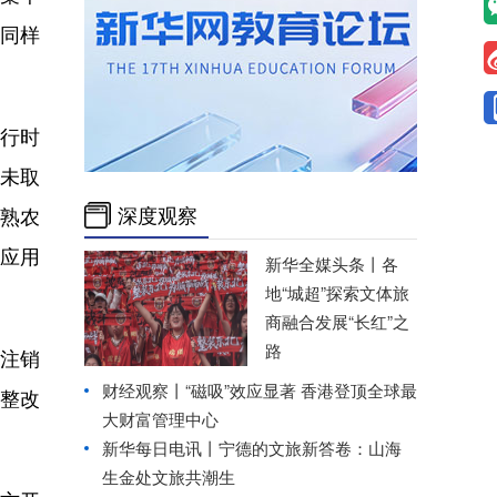
因同样
行时
时未取
深度观察
常熟农
分应用
新华全媒头条丨
各
地“城超”探索文体旅
商融合发展“长红”之
路
号注销
财经观察丨
“磁吸”效应显著 香港登顶全球最
的整改
大财富管理中心
新华每日电讯丨
宁德的文旅新答卷：山海
生金处文旅共潮生