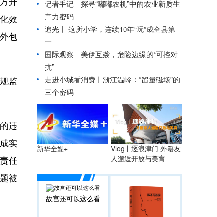
方开
记者手记丨探寻“嘟嘟农机”中的农业新质生
产力密码
化效
追光丨
这所小学，连续10年“玩”成全县第
，外包
一
国际观察丨
美伊互袭，危险边缘的“可控对
抗”
走进小城看消费丨浙江温岭：“留量磁场”的
规监
三个密码
果的违
成实
Vlog丨逐浪津门 外籍友
新华全媒+
人邂逅开放与美育
名责任
问题被
故宫还可以这么看