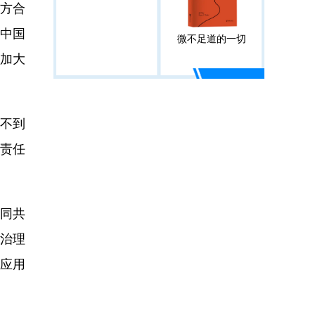
三方合
。中国
微不足道的一切
疑加大
不到
关责任
同共
点治理
规应用