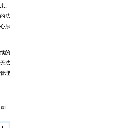
结束。
家的法
核心原
续的
无法
管理
胡蓉】