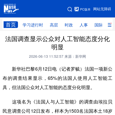
手机版
网站无障碍
PC版本
网站地图
首页
学习进行时
高层
时政
人事
国际
财
法国调查显示公众对人工智能态度分化
学习进行时
高层
时政
人事
明显
国际
财经
网评
港澳
2026-06-13 11:52:57
来源：新华网
台湾
思客智库
全球连线
教育
新华社巴黎6月12日电（记者罗毓）法国一项新公
科技
科创
量子
体育
布的调查结果显示，65%的法国人使用人工智能工
文化
书画
健康
军事
具，但法国公众对人工智能的态度分化明显。
访谈
视频
图片
政务
这项名为《法国人与人工智能》的调查由埃拉贝
法律
中央文件
金融
汽车
民意调查公司12日发布，样本为1503名法国本土18岁
食品
人居
信息化
数字经济