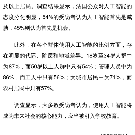
及以上居民。调查结果显示，法国公众对人工智能的
学术中国
乡村振兴
银龄
溯源中国
态度分化明显，54%的受访者认为人工智能首先是威
城市
旅游
能源
会展
胁，45%则认为首先是机会。
彩票
娱乐
时尚
悦读
此外，在各个群体使用人工智能的比例方面，存
公益
一带一路
亚太网
上市公司
在明显的代际、阶层和地域差异。18岁至34岁人群中
文化产业
为87%，而50岁以上人群中只有54%；管理人员中为
86%，而工人中只有56%；大城市居民中为71%，而
地方频道
农村居民中只有57%。
北京
天津
河北
山西
调查显示，大多数受访者认为，使用人工智能将
辽宁
吉林
上海
江苏
成为未来社会的核心能力，应当被引入学校教育。
浙江
安徽
福建
江西