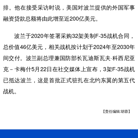
排。他在接受采访时说，美国对波兰提供的外国军事
学术中国
乡村振兴
银龄
溯源中国
融资贷款总额将由此增至近200亿美元。
城市
旅游
能源
会展
波兰于2020年签署采购32架美制F-35战机合同，
彩票
娱乐
时尚
悦读
总价值46亿美元，相关战机按计划于2024年至2030年
公益
一带一路
亚太网
上市公司
间交付。波兰副总理兼国防部长瓦迪斯瓦夫·科西尼亚
文化产业
克－卡梅什5月22日在社交媒体上宣布，3架F-35战机
已抵达波兰，这是首批正式驻扎在北约东翼的第五代
地方频道
战机。
北京
天津
河北
山西
【责任编辑:胡蓉】
辽宁
吉林
上海
江苏
浙江
安徽
福建
江西