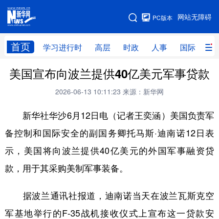
手机版
网站无障碍
PC版本
网站地图
首页
学习进行时
高层
时政
人事
国际
财
美国宣布向波兰提供40亿美元军事贷款
学习进行时
高层
时政
人事
2026-06-13 10:11:23
来源：新华网
国际
财经
网评
港澳
新华社华沙6月12日电（记者王奕涵）美国负责军
台湾
思客智库
全球连线
教育
备控制和国际安全的副国务卿托马斯·迪南诺12日表
科技
科创
量子
体育
示，美国将向波兰提供40亿美元的外国军事融资贷
文化
书画
健康
军事
款，用于其采购美制军事装备。
访谈
视频
图片
政务
据波兰通讯社报道，迪南诺当天在波兰瓦斯克空
法律
中央文件
金融
汽车
军基地举行的F-35战机接收仪式上宣布这一贷款安
食品
人居
信息化
数字经济