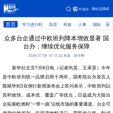
手机版
网站无障碍
PC版本
网站地图
首页
学习进行时
高层
时政
人事
国际
财
众多台企通过中欧班列降本增效显著 国
学习进行时
高层
时政
人事
台办：继续优化服务保障
国际
财经
网评
港澳
2026-07-08 18:12:22
来源：新华网
台湾
思客智库
全球连线
教育
新华社北京7月8日电（记者尚昊、王承昊）今年
科技
科创
量子
体育
是中欧班列统一品牌启用十周年。国务院台办发言人
文化
书画
健康
军事
陈斌华8日在例行新闻发布会上答问表示，中欧班列以
访谈
视频
图片
政务
其时效快、成本优、覆盖广等优点，日益成为大陆台
法律
中央文件
金融
汽车
企拓展欧洲和“一带一路”沿线市场的重要通道。台企可
食品
人居
信息化
数字经济