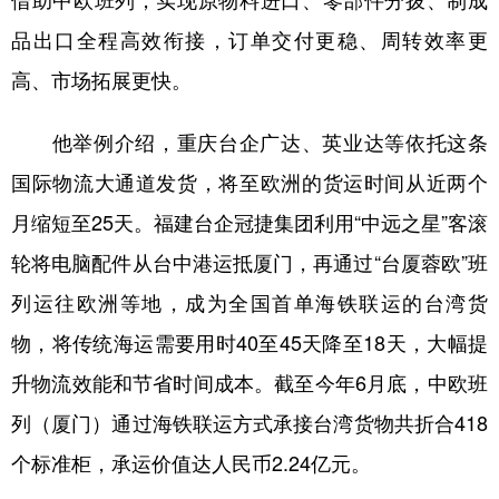
借助中欧班列，实现原物料进口、零部件分拨、制成
品出口全程高效衔接，订单交付更稳、周转效率更
学术中国
乡村振兴
银龄
溯源中国
高、市场拓展更快。
城市
旅游
能源
会展
彩票
娱乐
时尚
悦读
他举例介绍，重庆台企广达、英业达等依托这条
国际物流大通道发货，将至欧洲的货运时间从近两个
公益
一带一路
亚太网
上市公司
月缩短至25天。福建台企冠捷集团利用“中远之星”客滚
文化产业
轮将电脑配件从台中港运抵厦门，再通过“台厦蓉欧”班
列运往欧洲等地，成为全国首单海铁联运的台湾货
地方频道
物，将传统海运需要用时40至45天降至18天，大幅提
北京
天津
河北
山西
升物流效能和节省时间成本。截至今年6月底，中欧班
辽宁
吉林
上海
江苏
列（厦门）通过海铁联运方式承接台湾货物共折合418
浙江
安徽
福建
江西
个标准柜，承运价值达人民币2.24亿元。