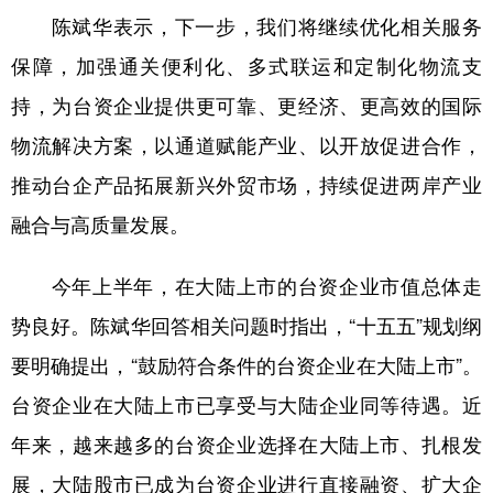
山东
河南
湖北
湖南
陈斌华表示，下一步，我们将继续优化相关服务
广东
广西
海南
重庆
保障，加强通关便利化、多式联运和定制化物流支
四川
贵州
云南
西藏
持，为台资企业提供更可靠、更经济、更高效的国际
物流解决方案，以通道赋能产业、以开放促进合作，
陕西
甘肃
青海
宁夏
推动台企产品拓展新兴外贸市场，持续促进两岸产业
新疆
内蒙古
黑龙江
融合与高质量发展。
多语种频道
今年上半年，在大陆上市的台资企业市值总体走
English
Español
Français
عربى
势良好。陈斌华回答相关问题时指出，“十五五”规划纲
要明确提出，“鼓励符合条件的台资企业在大陆上市”。
Русский язык
日本語
한국어
台资企业在大陆上市已享受与大陆企业同等待遇。近
Deutsch
Português
年来，越来越多的台资企业选择在大陆上市、扎根发
展，大陆股市已成为台资企业进行直接融资、扩大企