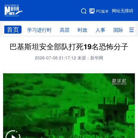
手机版
网站无障碍
PC版本
网站地图
首页
学习进行时
高层
时政
人事
国际
财
巴基斯坦安全部队打死19名恐怖分子
学习进行时
高层
时政
人事
2026-07-08 21:17:12
来源：新华网
国际
财经
网评
港澳
台湾
思客智库
全球连线
教育
科技
科创
量子
体育
文化
书画
健康
军事
访谈
视频
图片
政务
法律
中央文件
金融
汽车
食品
人居
信息化
数字经济