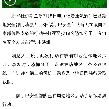
学术中国
乡村振兴
银龄
溯源中国
新华社伊斯兰堡7月8日电（记者唐斌辉）巴基斯
城市
旅游
能源
会展
坦安全部门消息人士8日说，巴安全部队当天在该国西
彩票
娱乐
时尚
悦读
南部俾路支省的行动中打死至少19名恐怖分子，有11
公益
一带一路
亚太网
上市公司
名安全人员在行动中遇难。
文化产业
消息人士说，此次行动在该省胡兹达尔地区展
开。事发时，恐怖分子正盘踞在该地区一条公路沿
地方频道
线，向过往车辆上的司机、乘客及当地居民强行索取
北京
天津
河北
山西
钱财。
辽宁
吉林
上海
江苏
目前，巴安全部队已在周边地区启动了后续清剿
浙江
安徽
福建
江西
行动。