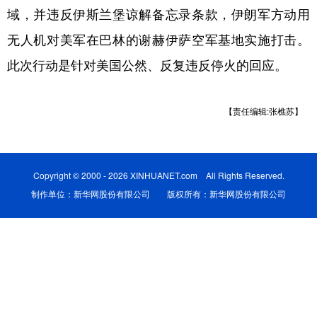
域，并违反伊斯兰堡谅解备忘录条款，伊朗军方动用
学术中国
乡村振兴
银龄
溯源中国
无人机对美军在巴林的谢赫伊萨空军基地实施打击。
城市
旅游
能源
会展
此次行动是针对美国公然、反复违反停火的回应。
彩票
娱乐
时尚
悦读
【责任编辑:张樵苏】
公益
一带一路
亚太网
上市公司
文化产业
Copyright © 2000 - 2026 XINHUANET.com All Rights Reserved.
制作单位：新华网股份有限公司 版权所有：新华网股份有限公司
地方频道
北京
天津
河北
山西
辽宁
吉林
上海
江苏
浙江
安徽
福建
江西