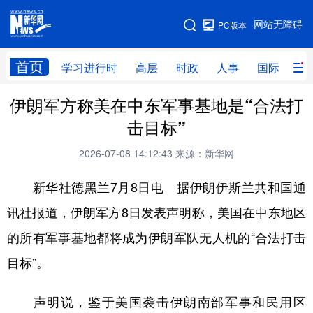
手机版
网站无障碍
PC版本
网站地图
首页
学习进行时
高层
时政
人事
国际
财
伊朗军方称美在中东军事基地是“合法打
学习进行时
高层
时政
人事
击目标”
国际
财经
网评
港澳
2026-07-08 14:12:43
来源：新华网
台湾
思客智库
全球连线
教育
新华社德黑兰7月8日电 据伊朗伊斯兰共和国通
科技
科创
量子
体育
讯社报道，伊朗军方8日发表声明称，美国在中东地区
文化
书画
健康
军事
的所有军事基地都将成为伊朗军队无人机的“合法打击
访谈
视频
图片
政务
目标”。
法律
中央文件
金融
汽车
声明说，鉴于美国袭击伊朗南部军事和民用区
食品
人居
信息化
数字经济